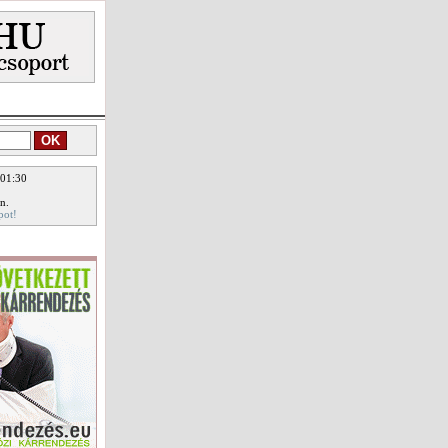
 01:30
n.
pot!