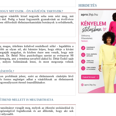
HIRDETÉS
OGY MIT ESZIK - ÖN KÖZÉJÜK TARTOZIK?
gyar vásárlók közel negyede soha nem nézi meg, mit
lt étel. Pedig a hazai fogyasztók gyanakvását az évről-évre
en előforduló élelmiszerhamisítási botrányok is erősíthetnék,
, magas, tökéletes külsővel rendelkező nőké - legalábbis a
több az olyan nő, aki bármire képes, hogy elérje a kívánt
nyargatják magukat, és közben észre sem veszik, hogy már
ának. Dr. Belső Nóra pszichológus szerint az evészavar 98
betegség, ami a testséma-zavarból alakul ki. Détár Enikő saját
g, milyen bulímiásnak lenni, és most megosztja velünk
LÉSEITŐL?
gon problémát jelent, ezért az élelmiszerek címkéjén lévő
lés fontos segítséget adhat a vásárlóknak az élelmiszerek
iegyensúlyozott étrend összeállításakor.
ÉTREND MELLETT IS MEGTARTHATJA
 tanulmányt vizsgált meg, melyek az étkezési szokásokkal és
egészségével foglalkoztak és azt állították, hogy aki sok
t súlyosabb.