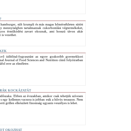
?
a hamburger, sült krumpli és más magas hőmérsékleten sütött
agy mennyiségben tartalmaznak cukorbomlási végtermékeket,
úlyos érműködési zavart okoznak, ami hosszú távon akár
 is vezethet.
EKEK
vő üdítőital-fogyasztást az egyre gyakoribb gyermekkori
onal Journal of Food Sciences and Nutrition című folyóiratban
fol erre az elméletre.
A RÁK KOCKÁZATÁT
 időszaka. Ebben az évszakban, amikor csak tehetjük szívesen
s egy kellemes vacsora is jobban esik a hűvös teraszon. Nem
rti grillen elkészített finomság ugyanis veszélyes is lehet.
GOT OKOZHAT