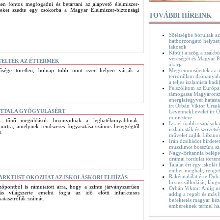
en fontos megfogadni és betartani az alapvető élelmiszer-
Ezeket szedte egy csokorba a Magyar Élelmiszer-biztonsági
TOVÁBBI HÍREINK
Sötétségbe borultak az
hátborzongató helyzet
lakosok
Kibújt a szög a zsákbó
vereségét és Magyar P
TELTEK AZ ÉTTERMEK
akarja
sége töretlen, holnap több mint ezer helyen várják a
Megsemmisítették az a
terrorállam drónanyaha
a teljes iszlamista hadif
Felszólítom az Európa
támogassa Magyarorsz
energiafegyver hatásta
írt Orbán Viktor Ursul
TTAL A GYÓGYULÁSÉRT
LeyennekLevelet írt O
minisztere
k tűnő megoldások bizonyulnak a leghatékonyabbnak.
Izrael újabb csapásoka
urtra, amelynek rendszeres fogyasztása számos betegségtől
iszlamisták és szövetsé
t.
művelet zajlik Liban
Irán dzsihádot hirdete
muszlimot bosszúra sz
Nagy-Britannia belépet
drámai fordulat történ
Találat ért egy iskolát
ember meghalt, renge
Rakétatalálat érte Dub
ARKTUST OKOZHAT AZ ISKOLÁSKORI ELHÍZÁS
luxusszállodáját, láng
őpontból is rámutatott arra, hogy a szinte járványszerűen
Orbán Viktor: Amíg n
ízás világszerte emelni fogja az idő előtti infarktusos
addig a reptér és más h
atasztrófák számát.
befektetés magyar kéz
embereknek termel ha