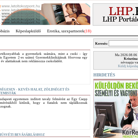
óbázis
Képeslapküldő
Erotika, szexpartnerek
(18)
Keresés:
kártékonyabbak a gyermekek számára, mint a csoki - így
Ma 2026.08.06
s Egyetem 2-es számú Gyermekklinikájának főorvosa egy
Krisztina
 év alattiaknak nem reklámozza csokoládéit.
névnapja va
Küldj képesla
HIRDETÉS
ÉGESEN - KEVÉS HALAT, ZÖLDSÉGET ÉS
TEMISTÁK
dapesti egyetemen indított tavaly felmérést az Egy Csepp
lmérésükből kitűnik, hogy a fiatalok nem táplálkoznak
ozognak.
 HÚSVÉTI BEVÁSÁRLÁSHOZ