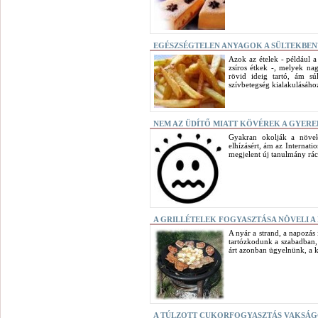
EGÉSZSÉGTELEN ANYAGOK A SÜLTEKBEN
Azok az ételek - például 
zsíros étkek -, melyek n
rövid ideig tartó, ám s
szívbetegség kialakulásához
NEM AZ ÜDÍTŐ MIATT KÖVÉREK A GYER
Gyakran okolják a növek
elhízásért, ám az Internati
megjelent új tanulmány rácá
A GRILLÉTELEK FOGYASZTÁSA NÖVELI 
A nyár a strand, a napozás
tartózkodunk a szabadban, 
árt azonban ügyelnünk, a ke
A TÚLZOTT CUKORFOGYASZTÁS VAKSÁ