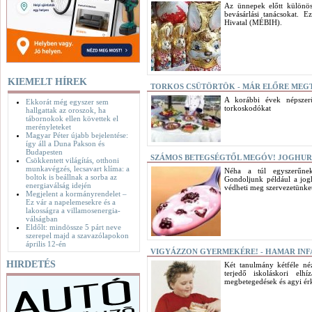
Az ünnepek előtt különös
bevásárlási tanácsokat. 
Hivatal (MÉBIH).
KIEMELT HÍREK
TORKOS CSÜTÖRTÖK - MÁR ELŐRE MEG
A korábbi évek népszerű
Ekkorát még egyszer sem
torkoskodókat
hallgattak az oroszok, ha
tábornokok ellen követtek el
merényleteket
Magyar Péter újabb bejelentése:
így áll a Duna Pakson és
Budapesten
SZÁMOS BETEGSÉGTŐL MEGÓV! JOGHUR
Csökkentett világítás, otthoni
munkavégzés, lecsavart klíma: a
Néha a túl egyszerűne
boltok is beállnak a sorba az
Gondoljunk például a jogh
energiaválság idején
védheti meg szervezetünke
Megjelent a kormányrendelet –
Ez vár a napelemesekre és a
lakosságra a villamosenergia-
válságban
Eldőlt: mindössze 5 párt neve
szerepel majd a szavazólapokon
április 12-én
VIGYÁZZON GYERMEKÉRE! - HAMAR INF
HIRDETÉS
Két tanulmány kétféle néz
terjedő iskoláskori elh
megbetegedések és agyi érk