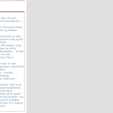
 iráni városok,
ről számoltak be a
l: Zelenszkij Orbán
éter győzelmét
merikaiak az iráni
jóját és vele együtt
lottát
i Bizottságot, hogy
ágot az ukrán
lanításában – levelet
a von der
rbán Viktor
t mért az iráni
geseikre, szárazföldi
onban
tt – minden
ólítanak
t a háborúra -
t
 Iránban: több tucat
tegen megsérültek
aj ikonikus
okban áll az épület
emzeti kormány van,
asonló stratégiai
en lesz, és a magyar
sznot