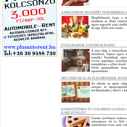
A MAGYAROK NEGYEDÉT NEM ÉRDEKLI, H
Megdöbbentő, hogy a ma
tartalmaz az általa vásáro
egyre nagyobb piaci értékb
de úgy tűnik nem teszik...
EVÉSZAVAROK A SZTÁRVILÁGBAN
A mai világ a cérnavékony
kifutókon. Sajnos egyre 
testsúlyt. Koplalnak, sa
orvosi segítségre szoruln
százalékban a nőket érintő 
bőrén tapasztalhatta me
tapasztalatait.
MIT VÁRUNK EL AZ ÉLELMISZEREK JELÖ
Az elhízás az egész vilá
energia- és tápanyagjelö
kiválasztásakor, illetve a k
KEMÉNYÍTŐBEN ÉS CUKORBAN GAZDAG 
KARCSÚSÁGÁT!
Gaesser professzor számos
sokszázezer nő és férfi 
szénhidrátot evett, nem vol