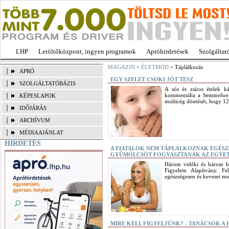
LHP
Letöltőközpont, ingyen programok
Apróhirdetések
Szolgáltat
MAGAZIN
>
ÉLETMÓD
> Táplálkozás
APRÓ
EGY SZELET CSOKI JÓT TESZ
SZOLGÁLTATÓBÁZIS
A sós és zsíros ételek 
kommentálta a Semmelwei
KÉPESLAPOK
multicég döntését, hogy 12
IDŐJÁRÁS
ARCHÍVUM
MÉDIAAJÁNLAT
HIRDETÉS
A FIATALOK NEM TÁPLÁLKOZNAK EGÉSZS
GYÜMÖLCSÖT FOGYASZTANAK AZ EGYE
Három vidéki és három bu
Figyelem Alapítvány. Fe
egészségesen és keveset m
MIRE KELL FIGYELJÜNK? - TANÁCSOK A