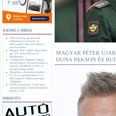
KIEMELT HÍREK
Ekkorát még egyszer sem
hallgattak az oroszok, ha
tábornokok ellen követtek el
merényleteket
Magyar Péter újabb bejelentése:
MAGYAR PÉTER ÚJABB
így áll a Duna Pakson és
Budapesten
DUNA PAKSON ÉS BU
Csökkentett világítás, otthoni
munkavégzés, lecsavart klíma: a
boltok is beállnak a sorba az
energiaválság idején
Megjelent a kormányrendelet –
Ez vár a napelemesekre és a
lakosságra a villamosenergia-
válságban
Eldőlt: mindössze 5 párt neve
szerepel majd a szavazólapokon
április 12-én
HIRDETÉS