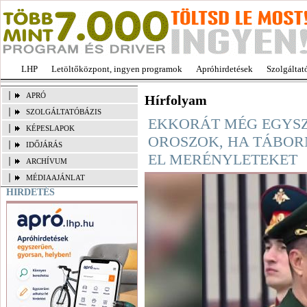
LHP
Letöltőközpont, ingyen programok
Apróhirdetések
Szolgáltat
APRÓ
Hírfolyam
SZOLGÁLTATÓBÁZIS
EKKORÁT MÉG EGYSZ
KÉPESLAPOK
OROSZOK, HA TÁBOR
IDŐJÁRÁS
EL MERÉNYLETEKET
ARCHÍVUM
MÉDIAAJÁNLAT
HIRDETÉS