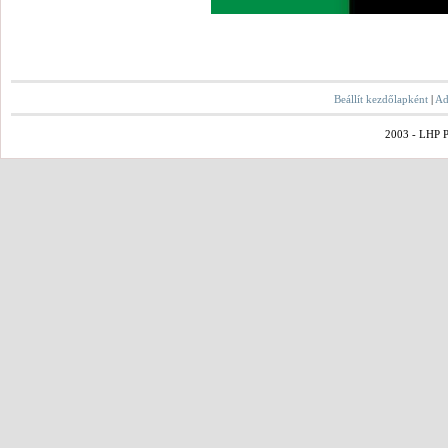
Beállít kezdőlapként
|
Ad
2003 - LHP Po