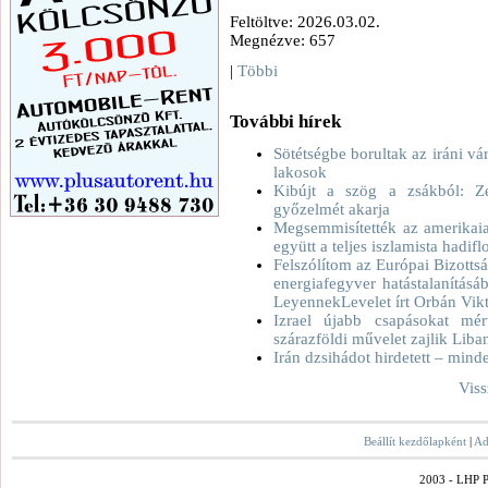
Feltöltve: 2026.03.02.
Megnézve: 657
|
Többi
További hírek
Sötétségbe borultak az iráni v
lakosok
Kibújt a szög a zsákból: Z
győzelmét akarja
Megsemmisítették az amerikaiak
együtt a teljes iszlamista hadiflo
Felszólítom az Európai Bizott
energiafegyver hatástalanításá
LeyennekLevelet írt Orbán Vikt
Izrael újabb csapásokat mért
szárazföldi művelet zajlik Lib
Irán dzsihádot hirdetett – min
Viss
Beállít kezdőlapként
|
Ad
2003 - LHP Po