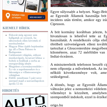
Egyre súlyosabb a helyzet. Nagy-Bri
az Egyesült Államok használja brit
incidens után történt, amikor egy irá
Cipruson.
KIEMELT HÍREK
A brit kormány korábban jelezte, 
Ekkorát még egyszer sem
hivatalosan is lehetővé tette az 
hallgattak az oroszok, ha
használatát. A rendelkezés célja e
tábornokok ellen követtek el
merényleteket
öbölbeli szövetségesek elleni tová
Magyar Péter újabb bejelentése:
tartozhat a Gloucestershire megyében
így áll a Duna Pakson és
kilométerre, azaz 72 mérföldre van
Budapesten
Csökkentett világítás, otthoni
Indiai-óceánon.
munkavégzés, lecsavart klíma: a
boltok is beállnak a sorba az
energiaválság idején
A miniszterelnök telefonon beszélt cip
Megjelent a kormányrendelet –
nem célpontja a műveleteknek. Az inc
Ez vár a napelemesekre és a
lakosságra a villamosenergia-
nélküli következménye volt, amel
válságban
szükségessé.
Eldőlt: mindössze 5 párt neve
szerepel majd a szavazólapokon
április 12-én
A döntés, hogy az Egyesült Államok
változást jelez a nemzetközi védelem 
HIRDETÉS
véleményt is közzétett, amelybe
szempontból indokolt, ezzel is érzékel
origo.hu