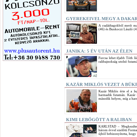
GYEREKEIVEL MEGY A DAKAR
A családtagokból merít ma
(46) és Bunkoczi László (4
JANIKA: 5 ÉV UTÁN AZ ÉLEN
Furcsa lehet ifjabb Tóth Já
ralibajnokság utolsó futamá
KAZÁR MIKLÓS VEZET A BÜK
Kazár Miklós érte el a l
harmadik futamán. Kazár m
második helyen, míg a har
KIMI LEBŐGÖTT A RALIBAN
KARLSTAD – Megkezdte a 
három évvel ezelőtti Forma
újból bebizonyította, hogy