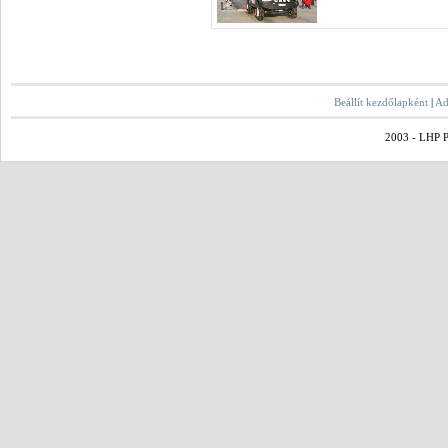
Beállít kezdőlapként
|
Ad
2003 - LHP Po