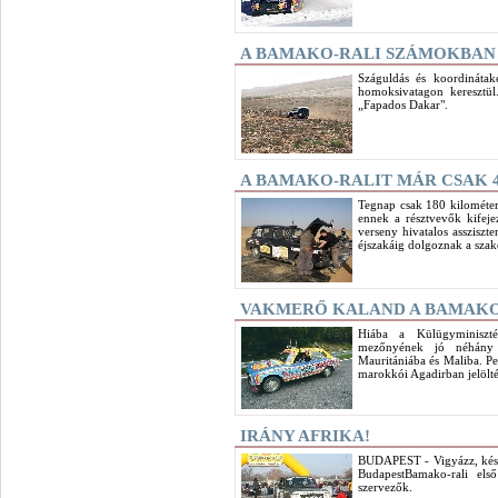
A BAMAKO-RALI SZÁMOKBAN
Száguldás és koordinátak
homoksivatagon keresztül.
„Fapados Dakar".
A BAMAKO-RALIT MÁR CSAK 
Tegnap csak 180 kilométert
ennek a résztvevők kifeje
verseny hivatalos assziszt
éjszakáig dolgoznak a sza
VAKMERŐ KALAND A BAMAKO-
Hiába a Külügyminiszté
mezőnyének jó néhány t
Mauritániába és Maliba. Pe
marokkói Agadirban jelölték
IRÁNY AFRIKA!
BUDAPEST - Vigyázz, kész,
BudapestBamako-rali els
szervezők.