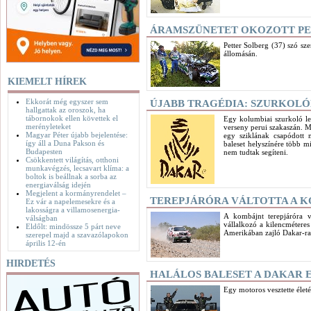
ÁRAMSZÜNETET OKOZOTT PE
Petter Solberg (37) szó sze
állomásán.
KIEMELT HÍREK
Ekkorát még egyszer sem
ÚJABB TRAGÉDIA: SZURKOL
hallgattak az oroszok, ha
tábornokok ellen követtek el
Egy kolumbiai szurkoló lees
merényleteket
verseny perui szakaszán. M
Magyar Péter újabb bejelentése:
egy sziklának csapódott 
így áll a Duna Pakson és
baleset helyszínére több mi
Budapesten
nem tudtak segíteni.
Csökkentett világítás, otthoni
munkavégzés, lecsavart klíma: a
boltok is beállnak a sorba az
energiaválság idején
Megjelent a kormányrendelet –
TEREPJÁRÓRA VÁLTOTTA A K
Ez vár a napelemesekre és a
lakosságra a villamosenergia-
A kombájnt terepjáróra v
válságban
vállalkozó a kilencméteres
Eldőlt: mindössze 5 párt neve
Amerikában zajló Dakar-ral
szerepel majd a szavazólapokon
április 12-én
HIRDETÉS
HALÁLOS BALESET A DAKAR 
Egy motoros vesztette életé