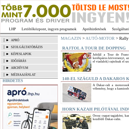
LHP
Letöltőközpont, ingyen programok
Apróhirdetések
Szolgáltat
MAGAZIN
>
AUTÓ-MOTOR
> Rally
APRÓ
SZOLGÁLTATÓBÁZIS
RAJTOL A TOUR DE DOPPING
KÉPESLAPOK
Jubilál a Tour de Franc
kerékpáros körversenyt, a
IDŐJÁRÁS
el viadalok) rajtolnak el 
ARCHÍVUM
MÉDIAAJÁNLAT
140-EL SZÁGULD A DAKAROS
HIRDETÉS
A Dakar-rali a motoroso
vélemény, hogy a kamionb
HORN KAZAH PILÓTÁVAL IND
Orosz csapat tagjaként, kaz
kezdődő Dakar-ralin.