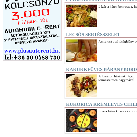
Lázár a héten bemutatja, h
LECSÓS SERTÉSSZELET
Amíg tart a zöldségidény ad
KAKUKKFÜVES BÁRÁNYBOR
A bárány húsának igazi 
természetesen hagymával.
KUKORICA KRÉMLEVES CHILI
Erre a hétre kukoricás fin