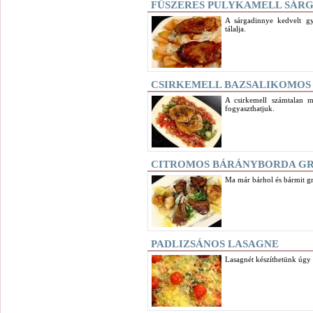
FŰSZERES PULYKAMELL SÁR
A sárgadinnye kedvelt gy
tálalja.
CSIRKEMELL BAZSALIKOMOS
A csirkemell számtalan m
fogyaszthatjuk.
CITROMOS BÁRÁNYBORDA GR
Ma már bárhol és bármit gr
PADLIZSÁNOS LASAGNE
Lasagnét készíthetünk úgy i