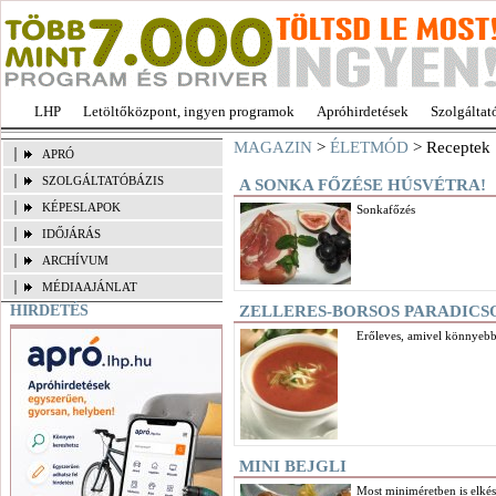
LHP
Letöltőközpont, ingyen programok
Apróhirdetések
Szolgáltat
MAGAZIN
>
ÉLETMÓD
> Receptek
APRÓ
SZOLGÁLTATÓBÁZIS
A SONKA FŐZÉSE HÚSVÉTRA!
KÉPESLAPOK
Sonkafőzés
IDŐJÁRÁS
ARCHÍVUM
MÉDIAAJÁNLAT
HIRDETÉS
ZELLERES-BORSOS PARADIC
Erőleves, amivel könnyebbe
MINI BEJGLI
Most miniméretben is elkész