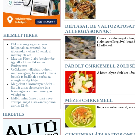
DIÉTÁSAT, DE VÁLTOZATOSAT
ALLERGIÁSOKNAK!
KIEMELT HÍREK
Önnek is nehézséget okoz,
élelmiszerallergiával küzd
Ekkorát még egyszer sem
küzdőkkel.
hallgattak az oroszok, ha
tábornokok ellen követtek el
merényleteket
Magyar Péter újabb bejelentése:
így áll a Duna Pakson és
PÁROLT CSIRKEMELL ZÖLDS
Budapesten
Csökkentett világítás, otthoni
A héten olyan ételeket kész
munkavégzés, lecsavart klíma: a
boltok is beállnak a sorba az
energiaválság idején
Megjelent a kormányrendelet –
Ez vár a napelemesekre és a
lakosságra a villamosenergia-
válságban
Eldőlt: mindössze 5 párt neve
MÉZES CSIRKEMELL
szerepel majd a szavazólapokon
április 12-én
Répa és csirke mézzel, ma 
HIRDETÉS
CUKKINISALÁTA SAJTOS OML