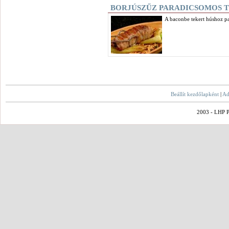
BORJÚSZŰZ PARADICSOMOS 
A baconbe tekert húshoz pa
Beállít kezdőlapként
|
Ad
2003 - LHP Po