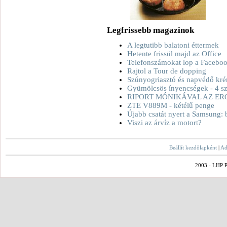
Legfrissebb magazinok
A legtutibb balatoni éttermek
Hetente frissül majd az Office
Telefonszámokat lop a Facebo
Rajtol a Tour de dopping
Szúnyogriasztó és napvédő kré
Gyümölcsös ínyencségek - 4 sz
RIPORT MÓNIKÁVAL AZ ER
ZTE V889M - kétélű penge
Újabb csatát nyert a Samsung: 
Viszi az árvíz a motort?
Beállít kezdőlapként
|
Ad
2003 - LHP Po