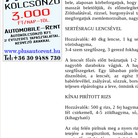
bele, alaposan körbeforgatjuk, hogy
masszát beletöltjük, és előmelegí
Zöldsalátával, rizzsel, burgonyával 
megforgatjuk zsemlemorzsában, nagyon
SERTÉSRAGU LENCSÉVEL
Hozzávalók: 40 dkg lencse, 1 kg ser
vöröshagyma,
3-4 szem szegfűszeg, 3 gerezd fokhagy
A lencsét főzés előtt beáztatjuk 1-
nagyobb darabokra vágjuk. A hag
szegfűszegeket. Egy lábasban pir
disznóhúst, a lencsét, az egész h
babérlevéllel, zsályával, sózzuk, bor
teljesen elpárologna a leve, öntsünk r
KÍNAI PIRÍTOTT RIZS
Hozzávalók: 500 g rizs, 2 fej hagyma
fél csirkemell, 4-5 zöldhagyma, só
(kihagyható)
Az olaj felén pirítsuk meg a nyers riz
tetejére a megtisztított, hosszában