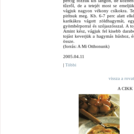
percig főzzük kis lángon, de közben
tűzről, de a tetejét most se emeljü
vágjuk nagyon vékony csíkokra. T
pirítsuk meg. Kb. 6-7 perc alatt el
karikákra vágott zöldhagymát, egy
gyömbérporral és szójaszósszal. A toj
Amint kész, vágjuk fel kisebb darabok
tojást keverjük a hagymás húshoz, é
össze.
(forrás: A Mi Otthonunk)
2005.04.11
|
Többi
vissza a rova
A CIKK