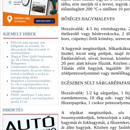
tálba, erre merjük rá a levest, tegyük 
előmelegített 200 °C-s sütőben 10 perc
BŐSÉGES HAGYMALEVES
Hozzávalók: 4-5 fej vöröshagyma, 2
ételízesítő vagy húsleveskocka, 2 dl 
KIEMELT HÍREK
bors, csipetnyi őrölt kömény, szerecs
Ekkorát még egyszer sem
hallgattak az oroszok, ha
A hagymát megtisztítjuk, félkarikákr
tábornokok ellen követtek el
merényleteket
liszttel, kicsit még pirítjuk, majd f
Magyar Péter újabb bejelentése:
Ételízesítővel, sóval, borssal, kömén
így áll a Duna Pakson és
20 perc alatt készre főzzük. Közben 
Budapesten
Csökkentett világítás, otthoni
Tálalás előtt hagyjuk legalább 3
munkavégzés, lecsavart klíma: a
zöldpetrezselyemmel vagy metélőha
boltok is beállnak a sorba az
energiaválság idején
Megjelent a kormányrendelet –
EGÉSZBEN SÜLT SÁRGARÉPAFAS
Ez vár a napelemesekre és a
lakosságra a villamosenergia-
válságban
Hozzávalók: 1/2 kg sárgarépa, 1 f
Eldőlt: mindössze 5 párt neve
zsemlemorzsa, 10 dkg zab- vagy bú
szerepel majd a szavazólapokon
április 12-én
fűszerpaprika, 1 csokor petrezselyemz
HIRDETÉS
A répákat megtisztítjuk, sós
összenyomkodjuk, beleszórjuk a zabpe
hagymát és fokhagymát, a fűszereket, 
át állni hagyjuk. Közben egy fasírt