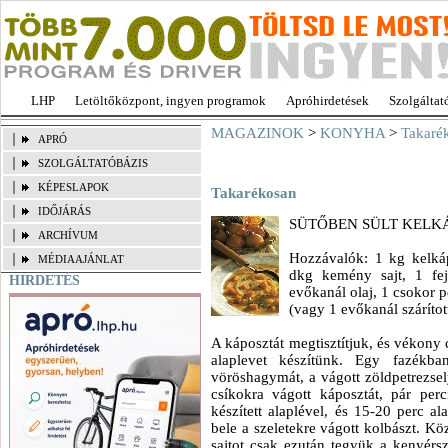
LHP
Letöltőközpont, ingyen programok
Apróhirdetések
Szolgáltat
MAGAZINOK
>
KONYHA
>
Takaré
APRÓ
SZOLGÁLTATÓBÁZIS
KÉPESLAPOK
Takarékosan
IDŐJÁRÁS
SÜTŐBEN SÜLT KELK
ARCHÍVUM
Hozzávalók: 1 kg kelká
MÉDIAAJÁNLAT
dkg kemény sajt, 1 fe
HIRDETÉS
evőkanál olaj, 1 csokor 
(vagy 1 evőkanál szárított
A káposztát megtisztítjuk, és vékony 
alaplevet készítünk. Egy fazékba
vöröshagymát, a vágott zöldpetrezsel
csíkokra vágott káposztát, pár per
készített alaplével, és 15-20 perc al
bele a szeletekre vágott kolbászt. Kö
sajtot csak ezután tegyük a kenyérsze