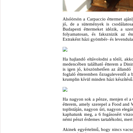
Alsóörsön a Carpaccio éttermet aján
jó, de a sütemények is csodálatos
Budapesti éttermeket idézik, a sze
folyamatosan, és faksznizik az éte
Extraként házi gyömbér- és levendulas
Ha hajlandó eltávolodni a tótól, ak
medencében található étterem a Dini
is igen jó, köszönhetően az állandó 
foglaló étteremben őzragulevestől a b
krumplin kívül minden házi készítésű
Ha nagyon sok a pénze, menjen el a C
étterem, amely szerepel a Food and 
toplistáján, nagyon úri, nagyon elegá
kaphatunk meg, a 6 fogásosért viszon
némi pénzt érdemes tartalékolni, mert 
Akinek egyértelmű, hogy nincs vacs