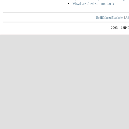
Viszi az árvíz a motort?
Beállít kezdőlapként
|
Ad
2003 - LHP Po