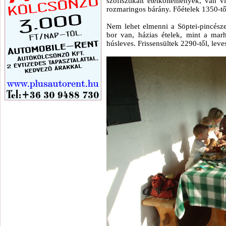
szofisztikált ételköltemények, van v
rozmaringos bárány. Főételek 1350-től
Nem lehet elmenni a Söptei-pincész
bor van, házias ételek, mint a mar
húsleves. Frissensültek 2290-től, leve