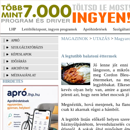
LHP
Letöltőközpont, ingyen programok
Apróhirdetések
Szolgáltat
MAGAZINOK
>
UTAZÁS
>
Magyaro
APRÓ
SZOLGÁLTATÓBÁZIS
KÉPESLAPOK
A legtutibb balatoni éttermek
IDŐJÁRÁS
Jó lenne jót enni
ARCHÍVUM
lángoson, a mikrós 
meg Cordon Bleu-
MÉDIAAJÁNLAT
éttermeket, na m
HIRDETÉS
legjobbakat. Elkes
kevés olyan hely van, amire a gasz
jelenti azt, hogy nem lehet mocsok jó k
Megnéztük, hová menjenek, ha flanc
csak ki akarnak rúgni a hámból.
A legtöbb listán előkelő helyen szer
házinyúlpástétom, levendulazselés c
étlapról. A sokak által minősített 