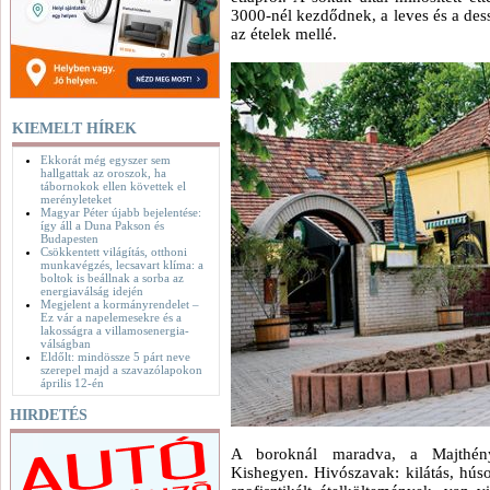
3000-nél kezdődnek, a leves és a dess
az ételek mellé.
KIEMELT HÍREK
Ekkorát még egyszer sem
hallgattak az oroszok, ha
tábornokok ellen követtek el
merényleteket
Magyar Péter újabb bejelentése:
így áll a Duna Pakson és
Budapesten
Csökkentett világítás, otthoni
munkavégzés, lecsavart klíma: a
boltok is beállnak a sorba az
energiaválság idején
Megjelent a kormányrendelet –
Ez vár a napelemesekre és a
lakosságra a villamosenergia-
válságban
Eldőlt: mindössze 5 párt neve
szerepel majd a szavazólapokon
április 12-én
HIRDETÉS
A boroknál maradva, a Majthényi-
Kishegyen. Hivószavak: kilátás, húso