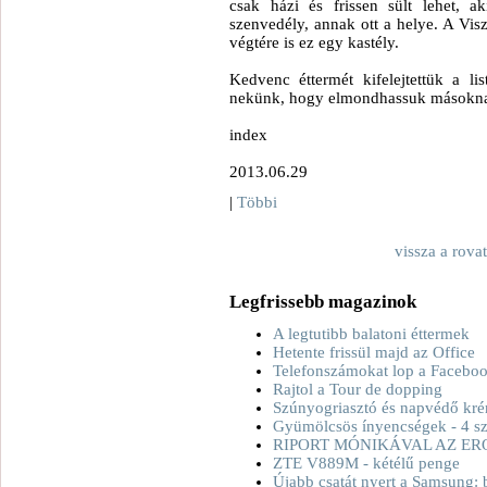
csak házi és frissen sült lehet, a
szenvedély, annak ott a helye. A Visz
végtére is ez egy kastély.
Kedvenc éttermét kifelejtettük a l
nekünk, hogy elmondhassuk másokna
index
2013.06.29
|
Többi
vissza a rova
Legfrissebb magazinok
A legtutibb balatoni éttermek
Hetente frissül majd az Office
Telefonszámokat lop a Facebo
Rajtol a Tour de dopping
Szúnyogriasztó és napvédő kré
Gyümölcsös ínyencségek - 4 sz
RIPORT MÓNIKÁVAL AZ ER
ZTE V889M - kétélű penge
Újabb csatát nyert a Samsung: 