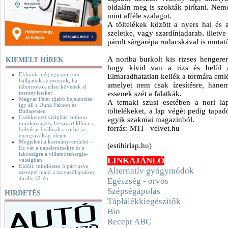
oldalán meg is szokták pirítani. Nemc
mint afféle szalagot.
A töltelékek között a nyers hal és a
szeletke, vagy szardíniadarab, illet
párolt sárgarépa rudacskával is mutat
A noriba burkolt kis rizses hengere
KIEMELT HÍREK
hogy kívül van a rizs és belül a
Ekkorát még egyszer sem
Elmaradhatatlan kellék a tormára eml
hallgattak az oroszok, ha
amelyet nem csak ízesítésre, hane
tábornokok ellen követtek el
merényleteket
essenek szét a falatkák.
Magyar Péter újabb bejelentése:
A temaki szusi esetében a nori lap
így áll a Duna Pakson és
töltelékeket, a lap végét pedig tapa
Budapesten
Csökkentett világítás, otthoni
egyik szakmai magazinból.
munkavégzés, lecsavart klíma: a
forrás: MTI - velvet.hu
boltok is beállnak a sorba az
energiaválság idején
Megjelent a kormányrendelet –
(estihirlap.hu)
Ez vár a napelemesekre és a
lakosságra a villamosenergia-
LINKAJÁNLÓ
válságban
Eldőlt: mindössze 5 párt neve
Alternatív gyógymódok
szerepel majd a szavazólapokon
április 12-én
Egészség - orvos
Szépségápolás
HIRDETÉS
Táplálékkiegészítők
Bio
Recept ABC