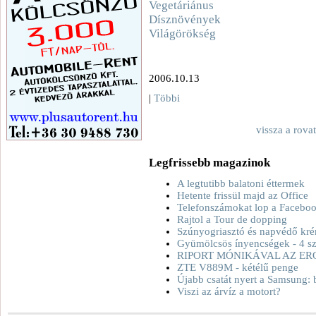
Vegetáriánus
Dísznövények
Világörökség
2006.10.13
|
Többi
vissza a rova
Legfrissebb magazinok
A legtutibb balatoni éttermek
Hetente frissül majd az Office
Telefonszámokat lop a Facebo
Rajtol a Tour de dopping
Szúnyogriasztó és napvédő kré
Gyümölcsös ínyencségek - 4 sz
RIPORT MÓNIKÁVAL AZ ER
ZTE V889M - kétélű penge
Újabb csatát nyert a Samsung: 
Viszi az árvíz a motort?