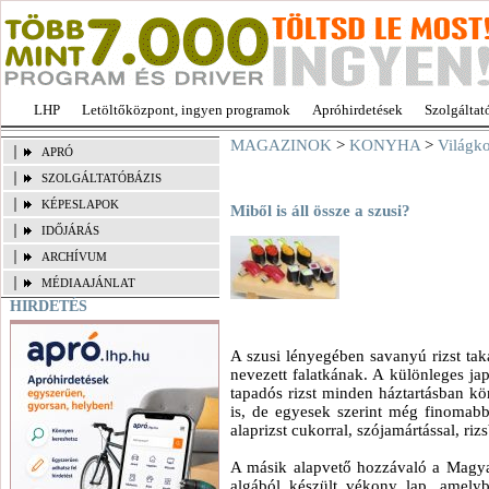
LHP
Letöltőközpont, ingyen programok
Apróhirdetések
Szolgáltat
MAGAZINOK
>
KONYHA
>
Világk
APRÓ
SZOLGÁLTATÓBÁZIS
KÉPESLAPOK
Miből is áll össze a szusi?
IDŐJÁRÁS
ARCHÍVUM
MÉDIAAJÁNLAT
HIRDETÉS
A szusi lényegében savanyú rizst tak
nevezett falatkának. A különleges japá
tapadós rizst minden háztartásban kö
is, de egyesek szerint még finomabb
alaprizst cukorral, szójamártással, rizs
A másik alapvető hozzávaló a Magyar
algából készült vékony lap, amelybe