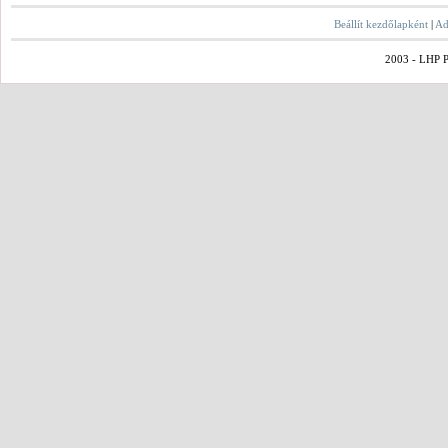
Beállít kezdőlapként
|
Ad
2003 - LHP Po