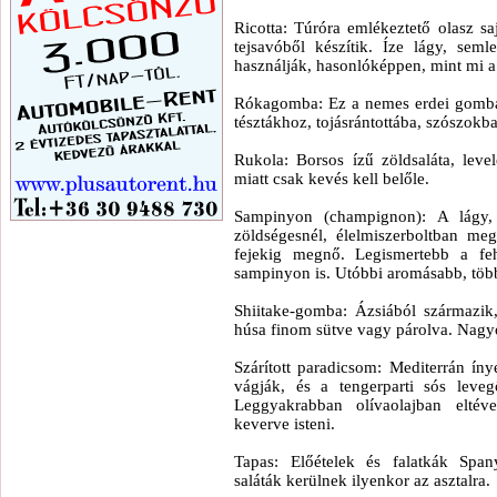
Ricotta: Túróra emlékeztető olasz sa
tejsavóből készítik. Íze lágy, sem
használják, hasonlóképpen, mint mi a 
Rókagomba: Ez a nemes erdei gomba b
tésztákhoz, tojásrántottába, szószok
Rukola: Borsos ízű zöldsaláta, leve
miatt csak kevés kell belőle.
Sampinyon (champignon): A lágy,
zöldségesnél, élelmiszerboltban meg
fejekig megnő. Legismertebb a f
sampinyon is. Utóbbi aromásabb, több
Shiitake-gomba: Ázsiából származi
húsa finom sütve vagy párolva. Nagyo
Szárított paradicsom: Mediterrán ín
vágják, és a tengerparti sós levegő
Leggyakrabban olívaolajban eltéve
keverve isteni.
Tapas: Előételek és falatkák Spany
saláták kerülnek ilyenkor az asztalra.