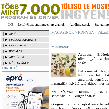
LHP
Letöltőközpont, ingyen programok
Apróhirdetések
Szolgáltat
MAGAZINOK
>
KONYHA
>
Fakanál
APRÓ
SZOLGÁLTATÓBÁZIS
KÉPESLAPOK
Miniszótár
IDŐJÁRÁS
Antipasti: Előét
ARCHÍVUM
olívabogyó, szárít
saláta.
MÉDIAAJÁNLAT
HIRDETÉS
Balzsamecet: Nagy
Különféle fahordók
amelynek legsűrűbb
használják. Kiváló salátákhoz, mert 
Feta: Sós vízben tartott, félpuha, fe
sajtot találunk Bulgáriában is.
Gorgonzola: Tehéntejből készülő rok
éves hagyománya van Olaszországba