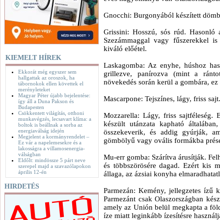
Gnocchi: Burgonyából készített dömb
Grissini: Hosszú, sós rúd. Hasonló
Szezámmaggal vagy fűszerekkel is 
kiváló előétel.
KIEMELT HÍREK
Laskagomba: Az enyhe, húshoz has
Ekkorát még egyszer sem
grillezve, panírozva (mint a ránt
hallgattak az oroszok, ha
növekedés során kerül a gombára, ez
tábornokok ellen követtek el
merényleteket
Magyar Péter újabb bejelentése:
Mascarpone: Tejszínes, lágy, friss sa
így áll a Duna Pakson és
Budapesten
Csökkentett világítás, otthoni
Mozzarella: Lágy, friss sajtféleség. E
munkavégzés, lecsavart klíma: a
készült utánzata kapható általában
boltok is beállnak a sorba az
energiaválság idején
összekeverik, és addig gyúrják, a
Megjelent a kormányrendelet –
gömbölyű vagy ovális formákba préseli
Ez vár a napelemesekre és a
lakosságra a villamosenergia-
válságban
Mu-err gomba: Szárítva árusítják. Felh
Eldőlt: mindössze 5 párt neve
és többszörösére dagad. Ezért kis m
szerepel majd a szavazólapokon
április 12-én
állaga, az ázsiai konyha elmaradhatat
HIRDETÉS
Parmezán: Kemény, jellegzetes ízű k
Parmezánt csak Olaszországban készí
amely az Unión belül megkapta a föld
íze miatt leginkább ízesítésre használj