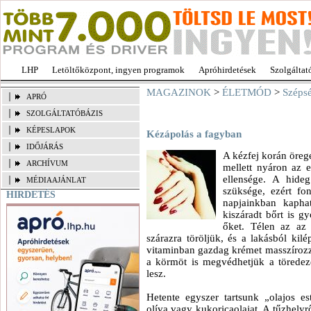
LHP
Letöltőközpont, ingyen programok
Apróhirdetések
Szolgáltat
MAGAZINOK
>
ÉLETMÓD
>
Széps
APRÓ
SZOLGÁLTATÓBÁZIS
KÉPESLAPOK
Kézápolás a fagyban
IDŐJÁRÁS
A kézfej korán öre
ARCHÍVUM
mellett nyáron az 
ellensége. A hide
MÉDIAAJÁNLAT
szüksége, ezért fo
HIRDETÉS
napjainkban kapha
kiszáradt bőrt is g
őket. Télen az az
szárazra töröljük, és a lakásból kil
vitaminban gazdag krémet masszíroz
a körmöt is megvédhetjük a töredez
lesz.
Hetente egyszer tartsunk „olajos es
olíva vagy kukoricaolajat. A tűzhely