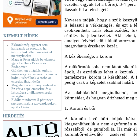
ecsettel vigyük fel a bőrre). 3-4 per
itassuk fel a felesleget!
Kevesen tudják, hogy a szűk kesztyű
is lelassul a vérkeringés, és ezt 
csökkentheti. Lilás elszíneződés, f
sérülés is jelentkezhet. Aki tehe
KIEMELT HÍREK
amelyet felvétel előtt hintőporozzon
Ekkorát még egyszer sem
megóvhatja érzékeny kezét.
hallgattak az oroszok, ha
tábornokok ellen követtek el
merényleteket
A kéz ékessége: a köröm
Magyar Péter újabb bejelentése:
így áll a Duna Pakson és
A műkörmök soha nem látott sikerüket
Budapesten
Csökkentett világítás, otthoni
ápolt, és esztétikus lehet a kezünk
munkavégzés, lecsavart klíma: a
természetes köröm is készíthető. A
boltok is beállnak a sorba az
energiaválság idején
pedig csak a képzelet szabhat határt.
Megjelent a kormányrendelet –
Ez vár a napelemesekre és a
Az alábbiakból megtudhatod, ho
lakosságra a villamosenergia-
válságban
körmeidet, és hogyan őrizheted meg t
Eldőlt: mindössze 5 párt neve
szerepel majd a szavazólapokon
április 12-én
1. Köröm és bőr
HIRDETÉS
A körmön levő bőrt toljuk hátra 
kiegyenlíthetjük a nem egyformán n
rózsafából, de gumiból is. Ha már els
körömbőr-eltávolító zselével.