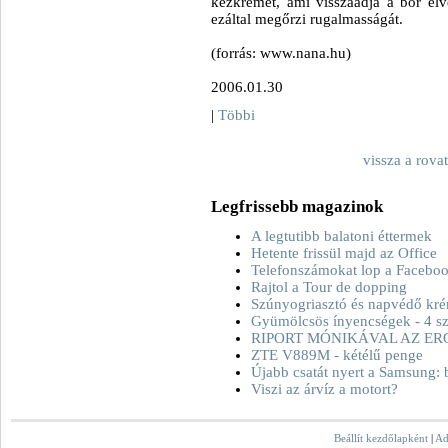
kézkrémet, ami visszaadja a bőr elve
ezáltal megőrzi rugalmasságát.
(forrás: www.nana.hu)
2006.01.30
|
Többi
vissza a rova
Legfrissebb magazinok
A legtutibb balatoni éttermek
Hetente frissül majd az Office
Telefonszámokat lop a Facebo
Rajtol a Tour de dopping
Szúnyogriasztó és napvédő kré
Gyümölcsös ínyencségek - 4 sz
RIPORT MÓNIKÁVAL AZ ER
ZTE V889M - kétélű penge
Újabb csatát nyert a Samsung: 
Viszi az árvíz a motort?
Beállít kezdőlapként
|
Ad