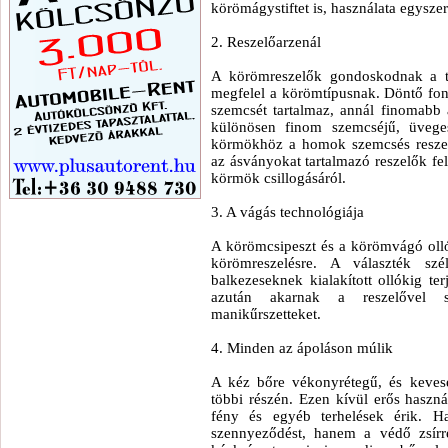
körömágystiftet is, használata egyszer
2. Reszelőarzenál
A körömreszelők gondoskodnak a tök
megfelel a körömtípusnak. Döntő fon
szemcsét tartalmaz, annál finomabb
különösen finom szemcséjű, üveges
körmökhöz a homok szemcsés reszel
az ásványokat tartalmazó reszelők f
körmök csillogásáról.
3. A vágás technológiája
A körömcsipeszt és a körömvágó ollót
körömreszelésre. A választék szé
balkezeseknek kialakított ollókig t
azután akarnak a reszelővel s
manikűrszetteket.
4. Minden az ápoláson múlik
A kéz bőre vékonyrétegű, és kevese
többi részén. Ezen kívül erős haszná
fény és egyéb terhelések érik. 
szennyeződést, hanem a védő zsírrét