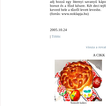
adj hozzá egy liternyi savanyú kápos
borsot és a főzd készre. Két deci tejf
keverd bele a tűzről levett levesbe.
(forrás: www.noklapja.hu)
2005.10.24
|
Többi
vissza a rova
A CIKK
Somodi kalács