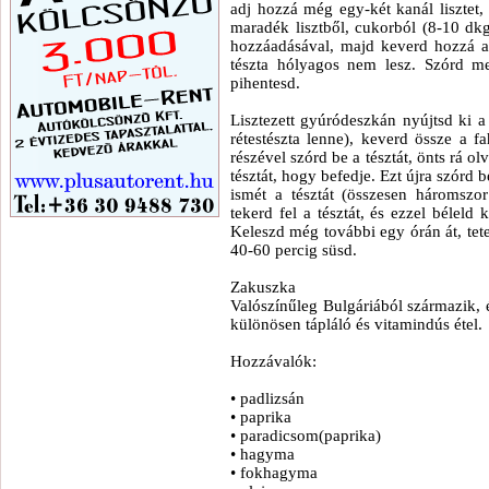
adj hozzá még egy-két kanál lisztet, 
maradék lisztből, cukorból (8-10 dkg)
hozzáadásával, majd keverd hozzá az
tészta hólyagos nem lesz. Szórd me
pihentesd.
Lisztezett gyúródeszkán nyújtsd ki a
rétestészta lenne), keverd össze a 
részével szórd be a tésztát, önts rá olv
tésztát, hogy befedje. Ezt újra szórd be
ismét a tésztát (összesen háromszor
tekerd fel a tésztát, és ezzel béleld 
Keleszd még további egy órán át, tete
40-60 percig süsd.
Zakuszka
Valószínűleg Bulgáriából származik, é
különösen tápláló és vitamindús étel.
Hozzávalók:
• padlizsán
• paprika
• paradicsom(paprika)
• hagyma
• fokhagyma