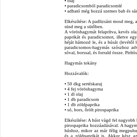
• olaj
• paradicsomból paradicsomlé
• adható még hozzá szemes bab és sár
Elkészítése: A padlizsánt mosd meg, a
süsd meg a sütőben.
A vöröshagymát felaprítva, kevés ol
paprikát és paradicsomot, illetve e
héját hámozd le, és a húsát (levétől 
paradicsomos-hagymás szószhoz adva 
sóval, borssal, és forrald össze. Pirí
Hagymás tokány
Hozzávalók:
• 50 dkg sertéskaraj
• 4 fej vöröshagyma
• 1 dl olaj
• 1 db paradicsom
• 1 db zöldpaprika
• só, bors, őrölt pirospaprika
Elkészítése: A húst vágd fel nagyobb 
pirospaprika hozzáadásával. A hagym
húshoz, mikor az már félig megpuhu
és a zöldpaprikát is. Akkor kész 