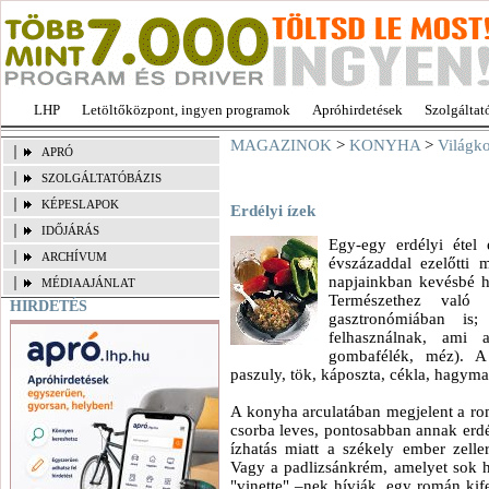
LHP
Letöltőközpont, ingyen programok
Apróhirdetések
Szolgáltat
MAGAZINOK
>
KONYHA
>
Világk
APRÓ
SZOLGÁLTATÓBÁZIS
KÉPESLAPOK
Erdélyi ízek
IDŐJÁRÁS
Egy-egy erdélyi étel
ARCHÍVUM
évszázaddal ezelőtti 
napjainkban kevésbé ha
MÉDIAAJÁNLAT
Természethez való 
HIRDETÉS
gasztronómiában is;
felhasználnak, ami a
gombafélék, méz). A 
paszuly, tök, káposzta, cékla, hagyma
A konyha arculatában megjelent a rom
csorba leves, pontosabban annak erdél
ízhatás miatt a székely ember zeller
Vagy a padlizsánkrém, amelyet sok h
"vinette" –nek hívják, egy román kif