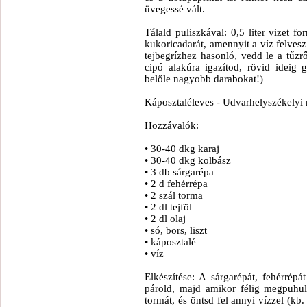
üvegessé vált.
Tálald puliszkával: 0,5 liter vizet fo
kukoricadarát, amennyit a víz felves
tejbegrízhez hasonló, vedd le a tűz
cipó alakúra igazítod, rövid ideig 
belőle nagyobb darabokat!)
Káposztaléleves - Udvarhelyszékelyi 
Hozzávalók:
• 30-40 dkg karaj
• 30-40 dkg kolbász
• 3 db sárgarépa
• 2 d fehérrépa
• 2 szál torma
• 2 dl tejföl
• 2 dl olaj
• só, bors, liszt
• káposztalé
• víz
Elkészítése: A sárgarépát, fehérrép
párold, majd amikor félig megpuhul
tormát, és öntsd fel annyi vízzel (kb.