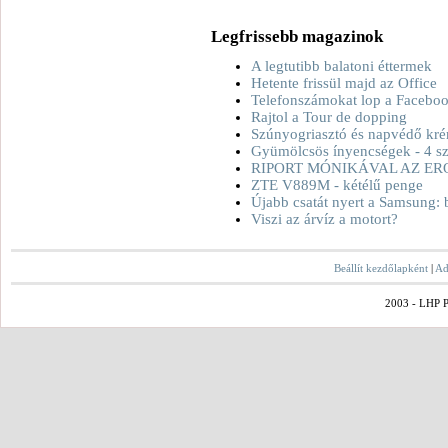
Legfrissebb magazinok
A legtutibb balatoni éttermek
Hetente frissül majd az Office
Telefonszámokat lop a Facebo
Rajtol a Tour de dopping
Szúnyogriasztó és napvédő kré
Gyümölcsös ínyencségek - 4 sz
RIPORT MÓNIKÁVAL AZ ER
ZTE V889M - kétélű penge
Újabb csatát nyert a Samsung: 
Viszi az árvíz a motort?
Beállít kezdőlapként
|
Ad
2003 - LHP Po