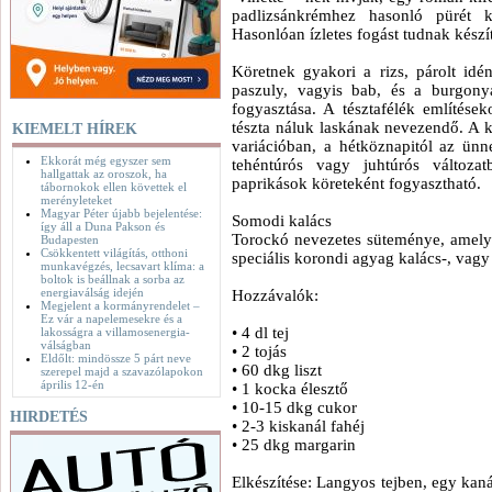
padlizsánkrémhez hasonló pürét k
Hasonlóan ízletes fogást tudnak készí
Köretnek gyakori a rizs, párolt idén
paszuly, vagyis bab, és a burgon
fogyasztása. A tésztafélék említések
tészta náluk laskának nevezendő. A k
KIEMELT HÍREK
variációban, a hétköznapitól az ünnepi
Ekkorát még egyszer sem
tehéntúrós vagy juhtúrós változa
hallgattak az oroszok, ha
paprikások köreteként fogyasztható.
tábornokok ellen követtek el
merényleteket
Magyar Péter újabb bejelentése:
Somodi kalács
így áll a Duna Pakson és
Torockó nevezetes süteménye, amely
Budapesten
Csökkentett világítás, otthoni
speciális korondi agyag kalács-, vag
munkavégzés, lecsavart klíma: a
boltok is beállnak a sorba az
energiaválság idején
Hozzávalók:
Megjelent a kormányrendelet –
Ez vár a napelemesekre és a
• 4 dl tej
lakosságra a villamosenergia-
válságban
• 2 tojás
Eldőlt: mindössze 5 párt neve
• 60 dkg liszt
szerepel majd a szavazólapokon
április 12-én
• 1 kocka élesztő
• 10-15 dkg cukor
HIRDETÉS
• 2-3 kiskanál fahéj
• 25 dkg margarin
Elkészítése: Langyos tejben, egy kaná