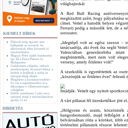
világbajnokát
A Red Bull Racing autóversenyző
megküzdött azért, hogy pályafutása s
címet. Vettel a hatodik helyen végzet
Ferrari) pedig a második lett, de a 
sorozatot.
KIEMELT HÍREK
Ekkorát még egyszer sem
„Idegtépő volt az egész szezon – m
hallgattak az oroszok, ha
tanácsadója, aki évek óta segíti Vette
tábornokok ellen követtek el
Valenciában generátorhiba miatt
merényleteket
Magyar Péter újabb bejelentése:
megbüntették, mert nem volt elege
így áll a Duna Pakson és
verseny, amely őrületes volt!"
Budapesten
Csökkentett világítás, otthoni
munkavégzés, lecsavart klíma: a
A szurkolók is egyetértettek az oszt
boltok is beállnak a sorba az
energiaválság idején
„köszönjük az őrületes évet" feliratú d
Megjelent a kormányrendelet –
Ez vár a napelemesekre és a
lakosságra a villamosenergia-
válságban
Imádják. Vettelt egy nyitott sportkoc
Eldőlt: mindössze 5 párt neve
szerepel majd a szavazólapokon
április 12-én
A várt pillanat fél tizenkettőkor jött el.
HIRDETÉS
„Hölgyeim és uraim, köszöntsék a
hangosbemondó, majd felbőgött a R
belvárosában rótta a köröket, több eze
történelmi pillanatok részese lehetet