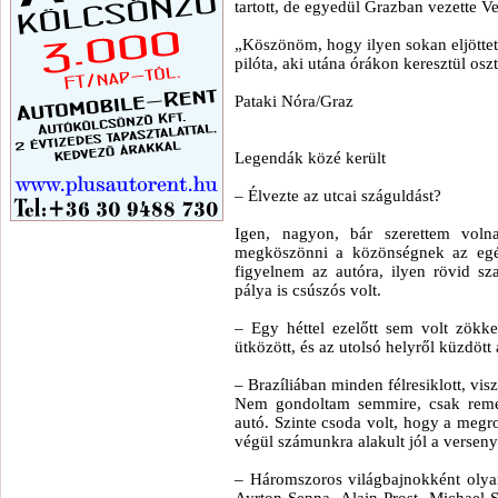
tartott, de egyedül Grazban vezette Ve
„Köszönöm, hogy ilyen sokan eljöttetek
pilóta, aki utána órákon keresztül os
Pataki Nóra/Graz
Legendák közé került
– Élvezte az utcai száguldást?
Igen, nagyon, bár szerettem voln
megköszönni a közönségnek az egés
figyelnem az autóra, ilyen rövid sz
pálya is csúszós volt.
– Egy héttel ezelőtt sem volt zökke
ütközött, és az utolsó helyről küzdött
– Brazíliában minden félresiklott, vi
Nem gondoltam semmire, csak rem
autó. Szinte csoda volt, hogy a megro
végül számunkra alakult jól a verseny
– Háromszoros világbajnokként olyan