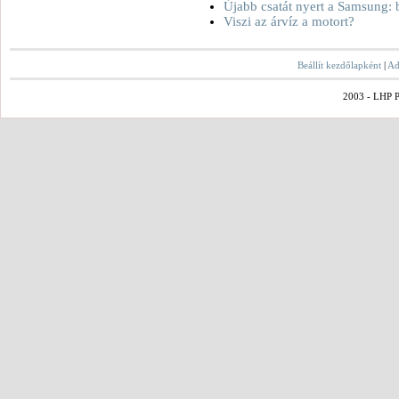
Újabb csatát nyert a Samsung: 
Viszi az árvíz a motort?
Beállít kezdőlapként
|
Ad
2003 - LHP Po