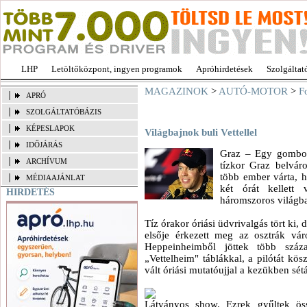
LHP
Letöltőközpont, ingyen programok
Apróhirdetések
Szolgáltat
MAGAZINOK
>
AUTÓ-MOTOR
>
F
APRÓ
SZOLGÁLTATÓBÁZIS
KÉPESLAPOK
Világbajnok buli Vettellel
IDŐJÁRÁS
Graz ‒ Egy gombostű
ARCHÍVUM
tízkor Graz belvár
több ember várta, 
MÉDIAAJÁNLAT
két órát kellett 
HIRDETÉS
háromszoros világb
Tíz órakor óriási üdvrivalgás tört ki
elsője érkezett meg az osztrák vá
Heppeinheimből jöttek több szá
„Vettelheim" táblákkal, a pilótát kö
vált óriási mutatóujjal a kezükben sétá
Látványos show. Ezrek gyűltek öss