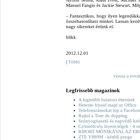
Ayrton Senna, Alain Prost, Michael
Manuel Fangio és Jackie Stewart. Mi
– Fantasztikus, hogy ilyen legendákk
összehasonlítani minket. Lassan kezde
nagy sikereket értünk el.
blikk
2012.12.01
|
Többi
vissza a rova
Legfrissebb magazinok
A legtutibb balatoni éttermek
Hetente frissül majd az Office
Telefonszámokat lop a Facebo
Rajtol a Tour de dopping
Szúnyogriasztó és napvédő kré
Gyümölcsös ínyencségek - 4 sz
RIPORT MÓNIKÁVAL AZ ER
ZTE V889M - kétélű penge