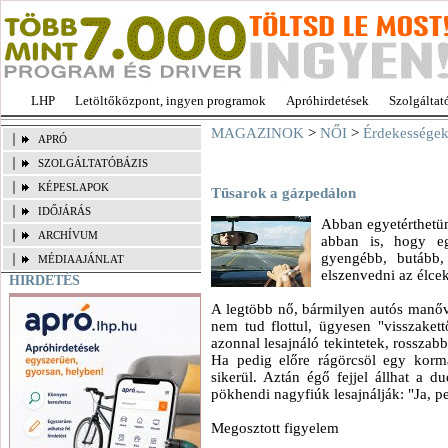
LHP
Letöltőközpont, ingyen programok
Apróhirdetések
Szolgáltat
MAGAZINOK
>
NŐI
>
Érdekessége
APRÓ
SZOLGÁLTATÓBÁZIS
KÉPESLAPOK
Tűsarok a gázpedálon
IDŐJÁRÁS
Abban egyetérthetün
ARCHÍVUM
abban is, hogy e
gyengébb, butább,
MÉDIAAJÁNLAT
elszenvedni az élcek
HIRDETÉS
A legtöbb nő, bármilyen autós manőve
nem tud flottul, ügyesen "visszake
azonnal lesajnáló tekintetek, rosszab
Ha pedig előre rágörcsöl egy korm
sikerül. Aztán égő fejjel állhat a 
pökhendi nagyfiúk lesajnálják: "Ja, p
Megosztott figyelem