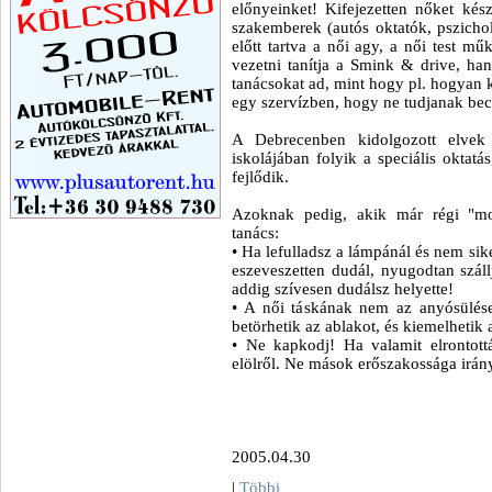
előnyeinket! Kifejezetten nőket kés
szakemberek (autós oktatók, pszichol
előtt tartva a női agy, a női test 
vezetni tanítja a Smink & drive, ha
tanácsokat ad, mint hogy pl. hogyan ke
egy szervízben, hogy ne tudjanak bec
A Debrecenben kidolgozott elvek 
iskolájában folyik a speciális oktat
fejlődik.
Azoknak pedig, akik már régi "mo
tanács:
• Ha lefulladsz a lámpánál és nem sike
eszeveszetten dudál, nyugodtan száll
addig szívesen dudálsz helyette!
• A női táskának nem az anyósülés
betörhetik az ablakot, és kiemelhetik 
• Ne kapkodj! Ha valamit elrontot
elölről. Ne mások erőszakossága irán
2005.04.30
|
Többi