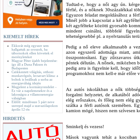
Tudtad-e, hogy a női agy ún. kérge
férfié, és a nőknek 30százalékkal töb
Egyazon feladat megoldásához a férfi
Minél jobb a kapcsolat a két agyfélt
két agyfélteke közötti gyorsabb kommu
mindent csinálni, többfelé figyel
tehetségesebbé pl. a nyelvtanulás terü
KIEMELT HÍREK
Ekkorát még egyszer sem
Pedig a nő eleve alkalmasabb a vez
hallgattak az oroszok, ha
azon egyszerű adottsága miatt, am
tábornokok ellen követtek el
merényleteket
összpontosítani. Egy zűrzavaros út
Magyar Péter újabb bejelentése:
péntek délután. A nőnek, miközben be
így áll a Duna Pakson és
pedig arra is figyelnie kell, hogy id
Budapesten
Csökkentett világítás, otthoni
programokhoz nem kell-e már előre va
munkavégzés, lecsavart klíma: a
boltok is beállnak a sorba az
energiaválság idején
Megjelent a kormányrendelet –
Az autós iskolákban a nők többsége
Ez vár a napelemesekre és a
forgalmi helyzetet, de alkatából a
lakosságra a villamosenergia-
válságban
elég erőszakos, és főleg nem elég g
Eldőlt: mindössze 5 párt neve
szálka a férfi autósok szemében. Egy
szerepel majd a szavazólapokon
április 12-én
kamion mögé, hiszen nem szívesen ko
HIRDETÉS
Sminkelj és vezess!
Mások vagyunk tehát a kocsiban ül