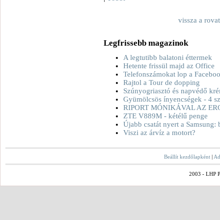
vissza a rova
Legfrissebb magazinok
A legtutibb balatoni éttermek
Hetente frissül majd az Office
Telefonszámokat lop a Facebo
Rajtol a Tour de dopping
Szúnyogriasztó és napvédő kré
Gyümölcsös ínyencségek - 4 sz
RIPORT MÓNIKÁVAL AZ ER
ZTE V889M - kétélű penge
Újabb csatát nyert a Samsung: 
Viszi az árvíz a motort?
Beállít kezdőlapként
|
Ad
2003 - LHP Po