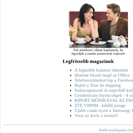
Sok mindenre választ kaphatunk, ha
figyeljük a randin partnerünk reakcióit
Legfrissebb magazinok
A legtutibb balatoni éttermek
Hetente frissül majd az Office
Telefonszámokat lop a Facebo
Rajtol a Tour de dopping
Szúnyogriasztó és napvédő kré
Gyümölcsös ínyencségek - 4 sz
RIPORT MÓNIKÁVAL AZ ER
ZTE V889M - kétélű penge
Újabb csatát nyert a Samsung: 
Viszi az árvíz a motort?
Beállít kezdőlapként
|
Ad