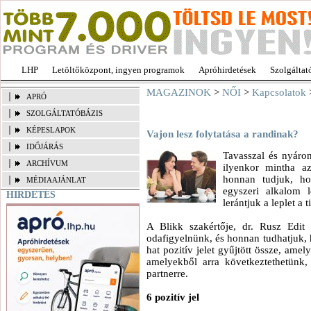
LHP
Letöltőközpont, ingyen programok
Apróhirdetések
Szolgáltat
MAGAZINOK
>
NŐI
>
Kapcsolatok
>
APRÓ
SZOLGÁLTATÓBÁZIS
KÉPESLAPOK
Vajon lesz folytatása a randinak?
IDŐJÁRÁS
Tavasszal és nyáro
ARCHÍVUM
ilyenkor mintha a
honnan tudjuk, ho
MÉDIAAJÁNLAT
egyszeri alkalom
HIRDETÉS
lerántjuk a leplet a t
A Blikk szakértője, dr. Rusz Edit 
odafigyelnünk, és honnan tudhatjuk, 
hat pozitív jelet gyűjtött össze, amely 
amelyekből arra következtethetünk,
partnerre.
6 pozitív jel