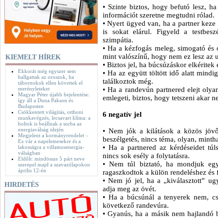
• Szinte biztos, hogy befutó lesz, h
információt szeretne megtudni rólad.
• Nyert ügyed van, ha a partner keze 
is sokat elárul. Figyeld a testbes
szimpátia.
• Ha a kézfogás meleg, simogató és 
mint valószínű, hogy nem ez lesz az u
KIEMELT HÍREK
• Biztos jel, ha búcsúzáskor elkérite
Ekkorát még egyszer sem
• Ha az együtt töltött idő alatt min
hallgattak az oroszok, ha
találkoztok még.
tábornokok ellen követtek el
merényleteket
• Ha a randevún partnered elejt olya
Magyar Péter újabb bejelentése:
emlegeti, biztos, hogy tetszeni akar n
így áll a Duna Pakson és
Budapesten
Csökkentett világítás, otthoni
6 negatív jel
munkavégzés, lecsavart klíma: a
boltok is beállnak a sorba az
energiaválság idején
• Nem jók a kilátások a közös jöv
Megjelent a kormányrendelet –
beszélgetés, nincs téma, olyan, minth
Ez vár a napelemesekre és a
• Ha a partnered az kérdéseidet túl
lakosságra a villamosenergia-
válságban
nincs sok esély a folytatásra.
Eldőlt: mindössze 5 párt neve
• Nem túl biztató, ha mondjuk egy
szerepel majd a szavazólapokon
április 12-én
ragaszkodtok a külön rendeléshez és f
• Nem jó jel, ha a „kiválasztott” u
HIRDETÉS
adja meg az övét.
• Ha a búcsúnál a tenyerek nem, cs
következő randevúra.
• Gyanús, ha a másik nem hajlandó 