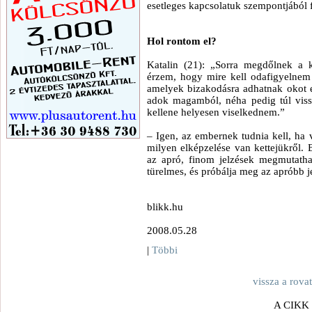
esetleges kapcsolatuk szempontjából 
Hol rontom el?
Katalin (21): „Sorra megdőlnek a 
érzem, hogy mire kell odafigyelnem
amelyek bizakodásra adhatnak okot e
adok magamból, néha pedig túl vis
kellene helyesen viselkednem.”
– Igen, az embernek tudnia kell, ha 
milyen elképzelése van kettejükről. 
az apró, finom jelzések megmutatha
türelmes, és próbálja meg az apróbb j
blikk.hu
2008.05.28
|
Többi
vissza a rova
A CIKK