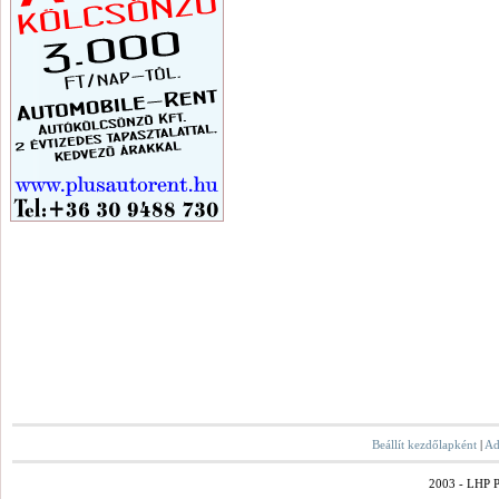
Beállít kezdőlapként
|
Ad
2003 - LHP Po