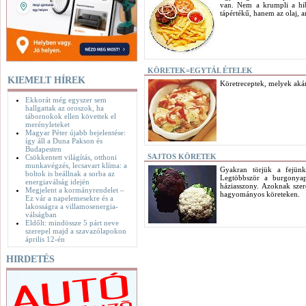
van. Nem a krumpli a hi
tápértékű, hanem az olaj, a
KÖRETEK=EGYTÁL ÉTELEK
KIEMELT HÍREK
Köretreceptek, melyek akár
Ekkorát még egyszer sem
hallgattak az oroszok, ha
tábornokok ellen követtek el
merényleteket
Magyar Péter újabb bejelentése:
így áll a Duna Pakson és
Budapesten
SAJTOS KÖRETEK
Csökkentett világítás, otthoni
munkavégzés, lecsavart klíma: a
Gyakran törjük a fejünke
boltok is beállnak a sorba az
Legtöbbször a burgonyap
energiaválság idején
háziasszony. Azoknak szere
Megjelent a kormányrendelet –
hagyományos köreteken.
Ez vár a napelemesekre és a
lakosságra a villamosenergia-
válságban
Eldőlt: mindössze 5 párt neve
szerepel majd a szavazólapokon
április 12-én
HIRDETÉS