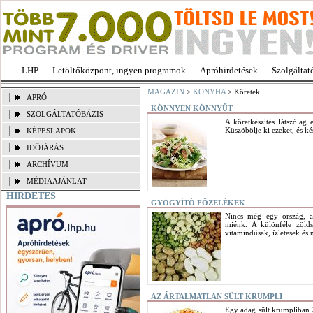
LHP
Letöltőközpont, ingyen programok
Apróhirdetések
Szolgáltat
MAGAZIN
>
KONYHA
> Köretek
APRÓ
KÖNNYEN KÖNNYŰT
SZOLGÁLTATÓBÁZIS
A köretkészítés látszólag
Küszöbölje ki ezeket, és ké
KÉPESLAPOK
IDŐJÁRÁS
ARCHÍVUM
MÉDIAAJÁNLAT
HIRDETÉS
GYÓGYÍTÓ FŐZELÉKEK
Nincs még egy ország, am
miénk. A különféle zölds
vitamindúsak, ízletesek és 
AZ ÁRTALMATLAN SÜLT KRUMPLI
Egy adag sült krumpliban 38