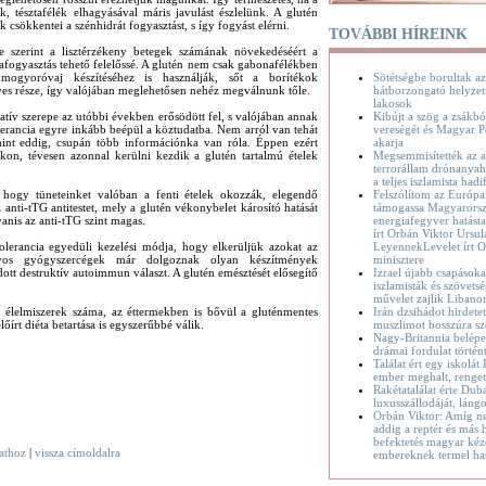
k, tésztafélék elhagyásával máris javulást észlelünk. A glutén
 csökkentei a szénhidrát fogyasztást, s így fogyást elérni.
TOVÁBBI HÍREINK
e szerint a lisztérzékeny betegek számának növekedéséért a
ogyasztás tehető felelőssé. A glutén nem csak gabonafélékben
Sötétségbe borultak az
 mogyoróvaj készítéséhez is használják, sőt a borítékok
hátborzongató helyzet
ves része, így valójában meglehetősen nehéz megválnunk tőle.
lakosok
Kibújt a szög a zsákbó
atív szerepe az utóbbi években erősödött fel, s valójában annak
vereségét és Magyar P
lerancia egyre inkább beépül a köztudatba. Nem arról van tehát
akarja
mint eddig, csupán több információnka van róla. Éppen ezért
Megsemmisítették az a
kon, tévesen azonnal kerülni kezdik a glutén tartalmú ételek
terrorállam drónanyaha
a teljes iszlamista hadif
Felszólítom az Európa
hogy tüneteinket valóban a fenti ételek okozzák, elegendő
támogassa Magyarorsz
 anti-tTG antitestet, mely a glutén vékonybelet károsító hatását
energiafegyver hatásta
gyanis az anti-tTG szint magas.
írt Orbán Viktor Ursul
LeyennekLevelet írt O
tolerancia egyedüli kezelési módja, hogy elkerüljük azokat az
minisztere
onyos gyógyszercégek már dolgoznak olyan készítmények
Izrael újabb csapásoka
dott destruktív autoimmun választ. A glutén emésztését elősegítő
iszlamisták és szövetsé
művelet zajlik Liban
Irán dzsihádot hirdete
 élelmiszerek száma, az éttermekben is bővül a gluténmentes
muszlimot bosszúra sz
őírt diéta betartása is egyszerűbbé válik.
Nagy-Britannia belépet
drámai fordulat történ
Találat ért egy iskolát
ember meghalt, renge
Rakétatalálat érte Dub
luxusszállodáját, láng
Orbán Viktor: Amíg n
addig a reptér és más h
befektetés magyar kéz
vathoz
|
vissza címoldalra
embereknek termel ha