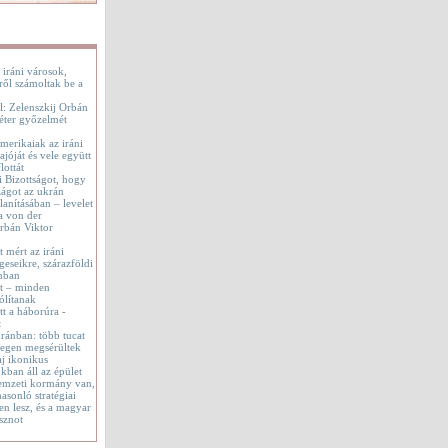
 iráni városok,
ről számoltak be a
l: Zelenszkij Orbán
éter győzelmét
merikaiak az iráni
jóját és vele együtt
lottát
i Bizottságot, hogy
ágot az ukrán
lanításában – levelet
a von der
rbán Viktor
t mért az iráni
geseikre, szárazföldi
onban
tt – minden
ólítanak
t a háborúra -
t
 Iránban: több tucat
tegen megsérültek
aj ikonikus
okban áll az épület
emzeti kormány van,
asonló stratégiai
en lesz, és a magyar
sznot