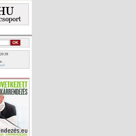
 20:39
n.
pot!