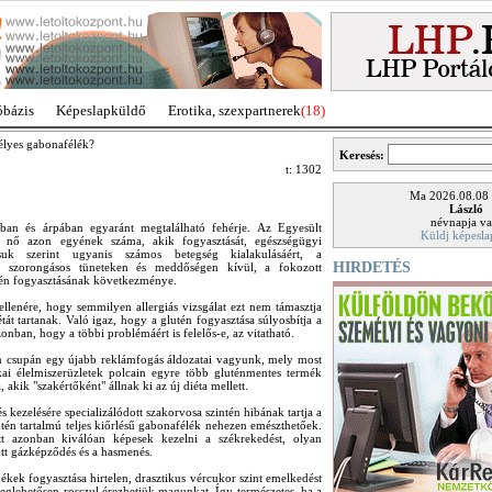
óbázis
Képeslapküldő
Erotika, szexpartnerek
(18)
élyes gabonafélék?
Keresés:
t: 1302
Ma 2026.08.08
László
névnapja va
ban és árpában egyaránt megtalálható fehérje. Az Egyesült
Küldj képesla
 nő azon egyének száma, akik fogyasztását, egészségügyi
ásuk szerint ugyanis számos betegség kialakulásáért, a
HIRDETÉS
 szorongásos tüneteken és meddőségen kívül, a fokozott
tén fogyasztásának következménye.
llenére, hogy semmilyen allergiás vizsgálat ezt nem támasztja
tát tartanak. Való igaz, hogy a glutén fogyasztása súlyosbítja a
zonban, hogy a többi problémáért is felelős-e, az vitatható.
en csupán egy újabb reklámfogás áldozatai vagyunk, mely most
kai élelmiszerüzletek polcain egyre több gluténmentes termék
akik "szakértőként" állnak ki az új diéta mellett.
s kezelésére specializálódott szakorvosa szintén hibának tartja a
utén tartalmú teljes kiőrlésű gabonafélék nehezen emészthetőek.
tt azonban kiválóan képesek kezelni a székrekedést, olyan
tt gázképződés és a hasmenés.
kek fogyasztása hirtelen, drasztikus vércukor szint emelkedést
 meglehetősen rosszul érezhetjük magunkat. Így természetes, ha a