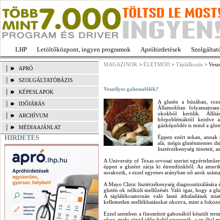
LHP
Letöltőközpont, ingyen programok
Apróhirdetések
Szolgáltat
MAGAZINOK
>
ÉLETMÓD
>
Táplálkozás
> Vesz
APRÓ
SZOLGÁLTATÓBÁZIS
Veszélyes gabonafélék?
KÉPESLAPOK
A glutén a búzában, rozs
IDŐJÁRÁS
Államokban folyamatosan
okokból kerülik. Állít
ARCHÍVUM
bőrpoblémáktól kezdve a
gázképződés is mind a glu
MÉDIAAJÁNLAT
HIRDETÉS
Éppen ezért sokan, annak e
alá, mégis gluténmentes dié
lisztérzékenység tüneteit, a
A University of Texas orvosai szerint egyértelmű
éppen a glutént zárja ki étrendünkből. Az ameri
sorakozik, s ezzel egyenes arányban nő azok száma, 
A Mayo Clinic lisztérzékenység diagnosztizálására é
glutén ok nélküli mellőzését. Való igaz, hogy a gl
A táplálékcsatornán való lassú áthaladásuk mia
kellemetlen mellékhatásokat okozva, mint a fokozo
Ezzel szemben a finomított gabonából készült termé
okoz, mely rövid időn belül visszaesik, s ez által