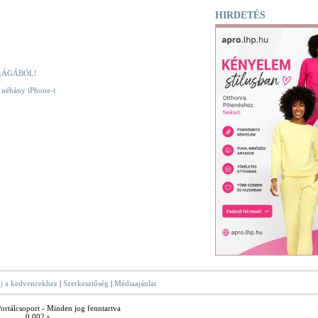
HIRDETÉS
LÁGÁBÓL!
k néhány iPhone-t
j a kedvencekhez
|
Szerkesztőség
|
Médiaajánlat
rtálcsoport - Minden jog fenntartva
0.002 s