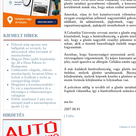
glutén tartalmú gyorséttermi választék, a kenyere
kerülésének másik oka, hogy sokan ezáltal szeretnék
Amerikai, olasz és brit kutatóorvosok vélemény
nyugati országokban jellemző nagymértékű gabonaf
található, de salátaöntetek, jégkrémek, vagy
ragasztóanyagának, ajakápoló termékeknek is szer
A Columbia University orvosai szerint a glutén neg
KIEMELT HÍREK
köszönhető, hogy a lisztérzékenység, a glutén into
szó, hogy a glutén nagyobb veszélyt jelentene 
sokan, akik a tünetek hasonlóságát észlelik magu
Ekkorát még egyszer sem
fogyasztását.
hallgattak az oroszok, ha
tábornokok ellen követtek el
Azonban, hogy bizonyosságot szerezzünk arról, 
merényleteket
vérvizsgálatot végeztetnünk. Ez képes kimutatni az
Magyar Péter újabb bejelentése:
jelzi, ezzel igazolva az allergiát. Cöliákia esetén u
így áll a Duna Pakson és
Budapesten
A már kialakult lisztérzékenység, vagy glutén in
Csökkentett világítás, otthoni
ételeket, melyek glutént tartalmaznak. Biz
munkavégzés, lecsavart klíma: a
kifejlesztésén, melyek képesek kezelni a gluténre a
boltok is beállnak a sorba az
enzim formula kifejlesztése is folymatban van.
energiaválság idején
Megjelent a kormányrendelet –
A polcokon addig is tovább nő a glutén tartalmú
Ez vár a napelemesekre és a
fogások választéka, így a lisztérzékenyek számára el
lakosságra a villamosenergia-
válságban
Eldőlt: mindössze 5 párt neve
ma.hu
szerepel majd a szavazólapokon
április 12-én
2007.06.01
HIRDETÉS
|
Többi
vissza a ro