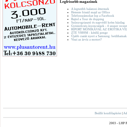
Legfrissebb magazinok
A legtutibb balatoni éttermek
Hetente frissül majd az Office
Telefonszámokat lop a Facebook
Rajtol a Tour de dopping
Szúnyogriasztó és napvédő krém házilag
Gyümölcsös ínyencségek - 4 szuper recept
RIPORT MÓNIKÁVAL AZ EROTIKA VI
ZTE V889M - kétélű penge
Újabb csatát nyert a Samsung: betilthatna
Viszi az árvíz a motort?
Beállít kezdőlapként
|
Ad
2003 - LHP Po