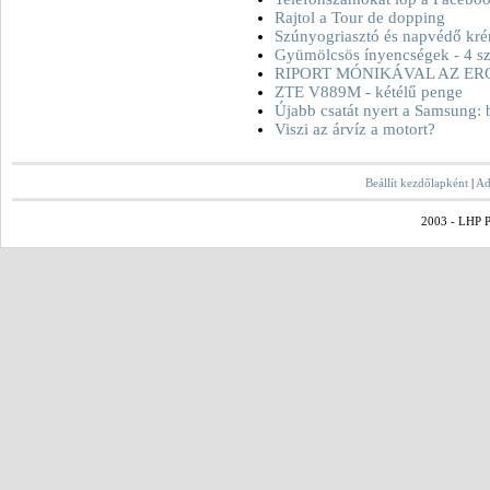
Rajtol a Tour de dopping
Szúnyogriasztó és napvédő kré
Gyümölcsös ínyencségek - 4 sz
RIPORT MÓNIKÁVAL AZ ER
ZTE V889M - kétélű penge
Újabb csatát nyert a Samsung: 
Viszi az árvíz a motort?
Beállít kezdőlapként
|
Ad
2003 - LHP Po