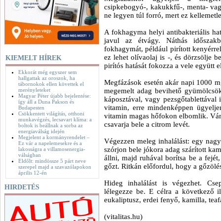
csipkebogyó-, kakukkfű-, menta- vagy
ne legyen túl forró, mert ez kellemet
A fokhagyma helyi antibakteriális hatá
javul az étvágy. Náthás időszak
fokhagymát, például pirított kenyérre
ez lehet olívaolaj is -, és dörzsölj
KIEMELT HÍREK
pirítós hatását fokozza a vele együtt 
Ekkorát még egyszer sem
hallgattak az oroszok, ha
Megfázások esetén akár napi 1000 mg 
tábornokok ellen követtek el
merényleteket
megemelt adag bevihető gyümölcsökk
Magyar Péter újabb bejelentése:
káposztával, vagy pezsgőtablettával i
így áll a Duna Pakson és
vitamin, erre mindenképpen ügyelje
Budapesten
Csökkentett világítás, otthoni
vitamin magas hőfokon elbomlik. Várj
munkavégzés, lecsavart klíma: a
csavarja bele a citrom levét.
boltok is beállnak a sorba az
energiaválság idején
Megjelent a kormányrendelet –
Végezzen meleg inhalálást: egy nagy
Ez vár a napelemesekre és a
szórjon bele jókora adag szárított kami
lakosságra a villamosenergia-
válságban
állni, majd ruhával borítsa be a fejét
Eldőlt: mindössze 5 párt neve
gőzt. Ritkán előfordul, hogy a gőzölés
szerepel majd a szavazólapokon
április 12-én
Hideg inhalálást is végezhet. Cse
HIRDETÉS
lélegezze be. E célra a következő il
eukaliptusz, erdei fenyő, kamilla, teaf
(vitalitas.hu)