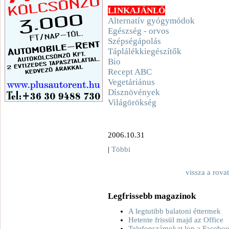
LINKAJÁNLÓ
Alternatív gyógymódok
Egészség - orvos
Szépségápolás
Táplálékkiegészítők
Bio
Recept ABC
Vegetáriánus
Dísznövények
Világörökség
2006.10.31
|
Többi
vissza a rova
Legfrissebb magazinok
A legtutibb balatoni éttermek
Hetente frissül majd az Office
Telefonszámokat lop a Facebo