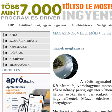
LHP
Letöltőközpont, ingyen programok
Apróhirdetések
Szolgáltat
MAGAZINOK
>
ÉLETMÓD
>
Termé
APRÓ
SZOLGÁLTATÓBÁZIS
KÉPESLAPOK
Tippek megfázásra
IDŐJÁRÁS
ARCHÍVUM
MÉDIAAJÁNLAT
HIRDETÉS
A vöröshagymából k
Két-három fej vöröshagymát mosson
Főzze néhány percig egy liter vízben. 
három evőkanálnyi barnacukrot, 
hagymafőzettel. Mézzel édesítve
kortyolgatva.
Megfázáskor ügyeljen a megfelel