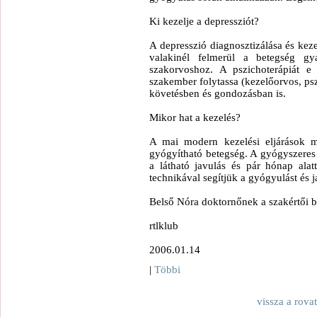
Ki kezelje a depressziót?
A depresszió diagnosztizálása és keze
valakinél felmerül a betegség gya
szakorvoshoz. A pszichoterápiát e 
szakember folytassa (kezelőorvos, psz
követésben és gondozásban is.
Mikor hat a kezelés?
A mai modern kezelési eljárások me
gyógyítható betegség. A gyógyszeres k
a látható javulás és pár hónap alat
technikával segítjük a gyógyulást és j
Belső Nóra doktornőnek a szakértői bl
rtlklub
2006.01.14
|
Többi
vissza a rova