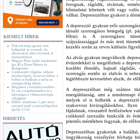
forognak, rágódik, sivárnak, remén
bűntudatai lehetnek vélt vagy való
válhat. Depresszióban gyakori a dönt
A depresszió gyakran erős szorongássa
társuló szorongásos betegség (pl. pán
fóbia) is. A szorongásos tünete
KIEMELT HÍREK
szájszárazsággal és más testi tünet
Ekkorát még egyszer sem
kezelés során az orvos különös figyel
hallgattak az oroszok, ha
tábornokok ellen követtek el
merényleteket
Az alvás gyakran megváltozik depress
Magyar Péter újabb bejelentése:
évtizedekkel is megelőzheti a depres
így áll a Duna Pakson és
korábbi ébredés, hajnali rágódás,
Budapesten
Csökkentett világítás, otthoni
szorongás esetén az elalvás is nehez
munkavégzés, lecsavart klíma: a
legtöbbször kevesebbet alszik, de el
boltok is beállnak a sorba az
energiaválság idején
Megjelent a kormányrendelet –
A depresszióban még számos tüne
Ez vár a napelemesekre és a
energiátlanság, ami a mindennapi él
lakosságra a villamosenergia-
válságban
melyek el is fedhetik a depresszió 
Eldőlt: mindössze 5 párt neve
szakorvosi kivizsgálásokhoz. Ilyen 
szerepel majd a szavazólapokon
április 12-én
fájdalmak, visszatérő fertőzésekre val
csökkenő szexuális funkciók és érd
HIRDETÉS
jelentős mértékben fogynak, de előford
Depresszióban gyakoriak a halállal
öngyilkosság veszélyére hívhatja fe