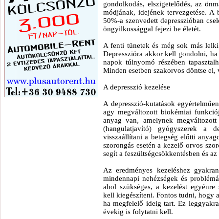
gondolkodás, elszigetelődés, az önm
módjának, idejének tervezgetése. A 
50%-a szenvedett depresszióban csel
öngyilkossággal fejezi be életét.
A fenti tünetek és még sok más lelki 
Depresszióra akkor kell gondolni, ha 
napok túlnyomó részében tapasztalh
Minden esetben szakorvos döntse el, v
A depresszió kezelése
A depresszió-kutatások egyértelműen
agy megváltozott biokémiai funkciój
anyag van, amelynek megváltozott 
(hangulatjavító) gyógyszerek a de
visszaállítani a betegség előtti anyag
szorongás esetén a kezelő orvos szoro
segít a feszültségcsökkentésben és az a
Az eredményes kezeléshez gyakran 
mindennapi nehézségek és problémá
ahol szükséges, a kezelést egyénre 
kell kiegészíteni. Fontos tudni, hogy
ha megfelelő ideig tart. Ez leggyakr
évekig is folytatni kell.