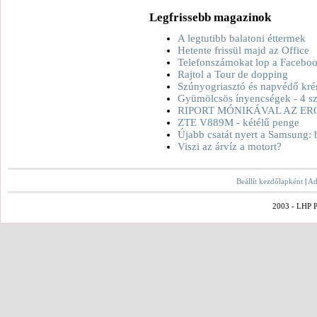
Legfrissebb magazinok
A legtutibb balatoni éttermek
Hetente frissül majd az Office
Telefonszámokat lop a Facebo
Rajtol a Tour de dopping
Szúnyogriasztó és napvédő kré
Gyümölcsös ínyencségek - 4 sz
RIPORT MÓNIKÁVAL AZ ER
ZTE V889M - kétélű penge
Újabb csatát nyert a Samsung: 
Viszi az árvíz a motort?
Beállít kezdőlapként
|
Ad
2003 - LHP Po