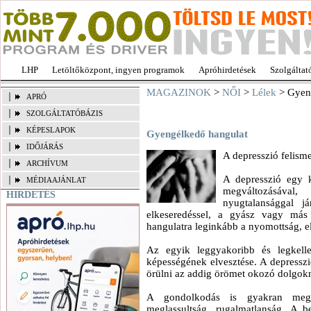
LHP
Letöltőközpont, ingyen programok
Apróhirdetések
Szolgáltat
MAGAZINOK
>
NŐI
>
Lélek
> Gyen
APRÓ
SZOLGÁLTATÓBÁZIS
KÉPESLAPOK
Gyengélkedő hangulat
IDŐJÁRÁS
A depresszió felism
ARCHÍVUM
A depresszió egy k
MÉDIAAJÁNLAT
megváltozásáva
HIRDETÉS
nyugtalansággal j
elkeseredéssel, a gyász vagy más 
hangulatra leginkább a nyomottság, el
Az egyik leggyakoribb és legkell
képességének elvesztése. A depressz
örülni az addig örömet okozó dolgokn
A gondolkodás is gyakran megvá
meglassultság, rugalmatlanság. A 