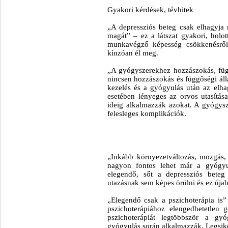
Gyakori kérdések, tévhitek
„A depressziós beteg csak elhagyja
magát” – ez a látszat gyakori, holot
munkavégző képesség csökkenésről
kínzóan él meg.
„A gyógyszerekhez hozzászokás, füg
nincsen hozzászokás és függőségi álla
kezelés és a gyógyulás után az elh
esetében lényeges az orvos utasítás
ideig alkalmazzák azokat. A gyógysz
felesleges komplikációk.
„Inkább környezetváltozás, mozgás,
nagyon fontos lehet már a gyógy
elegendő, sőt a depressziós beteg
utazásnak sem képes örülni és ez úja
„Elegendő csak a pszichoterápia is”
pszichoterápiához elengedhetetlen
pszichoterápiát legtöbbször a gy
gyógyulás során alkalmazzák. Legsik