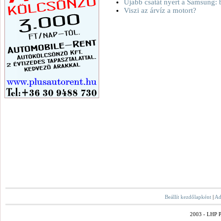
Újabb csatát nyert a Samsung: 
Viszi az árvíz a motort?
Beállít kezdőlapként
|
Ad
2003 - LHP Po