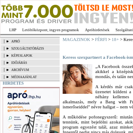
LHP
Letöltőközpont, ingyen programok
Apróhirdetések
Szolgáltat
MAGAZINOK
>
FÉRFI
>
18+
> Keres
APRÓ
SZOLGÁLTATÓBÁZIS
KÉPESLAPOK
Keress szexpartnert a Facebook-ism
IDŐJÁRÁS
„A Facebook összekö
ARCHÍVUM
akikkel a középis
mondás, és talán ne
MÉDIAAJÁNLAT
HIRDETÉS
A kérdés már csak
üzenetet küldeni a 
néhány kellemes 
alkalmazás, mely a Bang with Fri
ismerőseiddel" névre hallgat – nem vé
A működése pofonegyszerű: miután 
tennünk, mint bejelölni azokat, akik
program egyezést talál, azaz minket 
Innentől pedig nincs más dolgunk, min