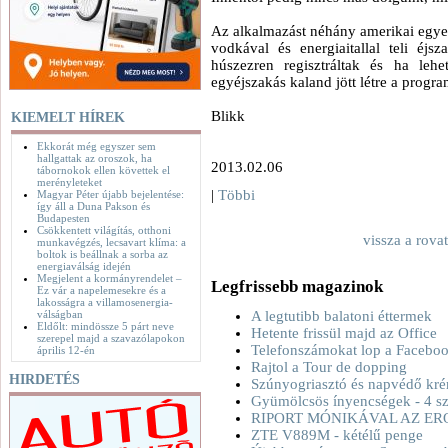
Az alkalmazást néhány amerikai egyetem
vodkával és energiaitallal teli éjs
húszezren regisztráltak és ha leh
egyéjszakás kaland jött létre a progra
Blikk
KIEMELT HÍREK
Ekkorát még egyszer sem
hallgattak az oroszok, ha
2013.02.06
tábornokok ellen követtek el
merényleteket
|
Többi
Magyar Péter újabb bejelentése:
így áll a Duna Pakson és
Budapesten
Csökkentett világítás, otthoni
vissza a rova
munkavégzés, lecsavart klíma: a
boltok is beállnak a sorba az
energiaválság idején
Megjelent a kormányrendelet –
Legfrissebb magazinok
Ez vár a napelemesekre és a
lakosságra a villamosenergia-
válságban
A legtutibb balatoni éttermek
Eldőlt: mindössze 5 párt neve
Hetente frissül majd az Office
szerepel majd a szavazólapokon
Telefonszámokat lop a Facebo
április 12-én
Rajtol a Tour de dopping
HIRDETÉS
Szúnyogriasztó és napvédő kré
Gyümölcsös ínyencségek - 4 sz
RIPORT MÓNIKÁVAL AZ ER
ZTE V889M - kétélű penge