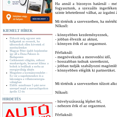
Ha annál a bizonyos határnál - mel
fogyasztunk, a szexuális ingerlék
szinte lehetetlenné válhat, az izgalmi 
Mi történik a szervezetben, ha mérték
Nőknél:
KIEMELT HÍREK
- könnyebben kezdeményeznek,
Ekkorát még egyszer sem
- jobban élvezik az aktust,
hallgattak az oroszok, ha
- könnyen érik el az orgazmust.
tábornokok ellen követtek el
merényleteket
Magyar Péter újabb bejelentése:
Férfiaknál:
így áll a Duna Pakson és
- megnövekszik a merevedési idő,
Budapesten
Csökkentett világítás, otthoni
- hosszabban tudnak szeretkezni,
munkavégzés, lecsavart klíma: a
- jobban tudják szabályozni magömlé
boltok is beállnak a sorba az
energiaválság idején
- könnyebben elégítik ki partnerüket.
Megjelent a kormányrendelet –
Ez vár a napelemesekre és a
lakosságra a villamosenergia-
válságban
Mi történik a szervezetben túlzott al
Eldőlt: mindössze 5 párt neve
szerepel majd a szavazólapokon
április 12-én
Nőknél:
HIRDETÉS
- hüvelyszáraszág léphet fel,
- nehezen érik el az orgazmust.
Férfiaknál: