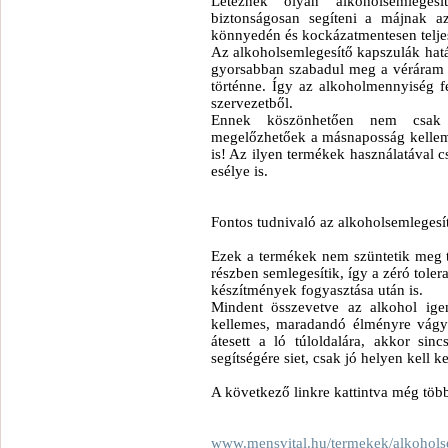
Léteznek olyan alkoholsemlege
biztonságosan segíteni a májnak a
könnyedén és kockázatmentesen teljes
Az alkoholsemlegesítő kapszulák hatá
gyorsabban szabadul meg a véráram a
történne. Így az alkoholmennyiség fe
szervezetből.
Ennek köszönhetően nem csak a
megelőzhetőek a másnaposság kellemet
is! Az ilyen termékek használatával
esélye is.
Fontos tudnivaló az alkoholsemlegesí
Ezek a termékek nem szüntetik meg t
részben semlegesítik, így a zéró toler
készítmények fogyasztása után is.
Mindent összevetve az alkohol ige
kellemes, maradandó élményre vágy
átesett a ló túloldalára, akkor si
segítségére siet, csak jó helyen kell
A következő linkre kattintva még töb
www.mensvital.hu/termekek/alkohols