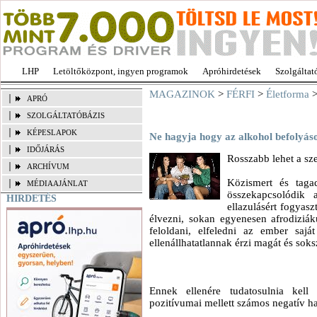
LHP
Letöltőközpont, ingyen programok
Apróhirdetések
Szolgáltat
MAGAZINOK
>
FÉRFI
>
Életforma
>
APRÓ
SZOLGÁLTATÓBÁZIS
KÉPESLAPOK
Ne hagyja hogy az alkohol befolyáso
IDŐJÁRÁS
Rosszabb lehet a sz
ARCHÍVUM
Közismert és taga
MÉDIAAJÁNLAT
összekapcsolódik
HIRDETÉS
ellazulásért fogyasz
élvezni, sokan egyenesen afrodiziá
feloldani, elfeledni az ember saját 
ellenállhatatlannak érzi magát és soks
Ennek ellenére tudatosulnia kell
pozitívumai mellett számos negatív hat