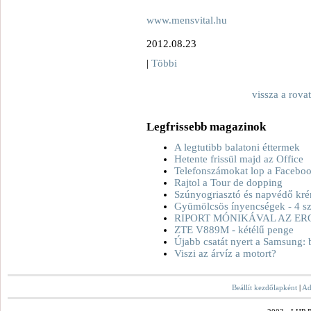
www.mensvital.hu
2012.08.23
|
Többi
vissza a rova
Legfrissebb magazinok
A legtutibb balatoni éttermek
Hetente frissül majd az Office
Telefonszámokat lop a Facebo
Rajtol a Tour de dopping
Szúnyogriasztó és napvédő kré
Gyümölcsös ínyencségek - 4 sz
RIPORT MÓNIKÁVAL AZ ER
ZTE V889M - kétélű penge
Újabb csatát nyert a Samsung: 
Viszi az árvíz a motort?
Beállít kezdőlapként
|
Ad