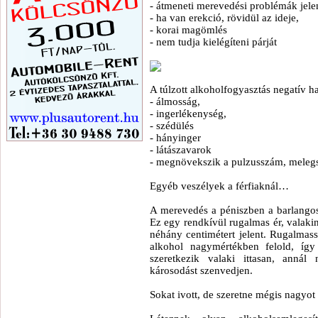
- átmeneti merevedési problémák jele
- ha van erekció, rövidül az ideje,
- korai magömlés
- nem tudja kielégíteni párját
A túlzott alkoholfogyasztás negatív h
- álmosság,
- ingerlékenység,
- szédülés
- hányinger
- látászavarok
- megnövekszik a pulzusszám, melegs
Egyéb veszélyek a férfiaknál…
A merevedés a péniszben a barlangos 
Ez egy rendkívül rugalmas ér, valakin
néhány centimétert jelent. Rugalmass
alkohol nagymértékben felold, íg
szeretkezik valaki ittasan, anná
károsodást szenvedjen.
Sokat ivott, de szeretne mégis nagyo