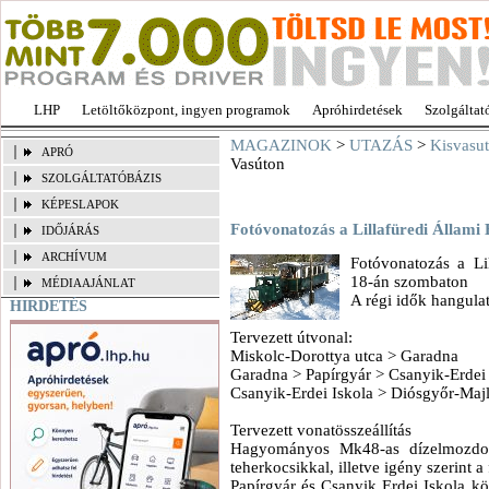
LHP
Letöltőközpont, ingyen programok
Apróhirdetések
Szolgáltat
MAGAZINOK
>
UTAZÁS
>
Kisvasu
APRÓ
Vasúton
SZOLGÁLTATÓBÁZIS
KÉPESLAPOK
Fotóvonatozás a Lillafüredi Állami
IDŐJÁRÁS
ARCHÍVUM
Fotóvonatozás a Li
18-án szombaton
MÉDIAAJÁNLAT
A régi idők hangulat
HIRDETÉS
Tervezett útvonal:
Miskolc-Dorottya utca > Garadna
Garadna > Papírgyár > Csanyik-Erdei 
Csanyik-Erdei Iskola > Diósgyőr-Majl
Tervezett vonatösszeállítás
Hagyományos Mk48-as dízelmozdony
teherkocsikkal, illetve igény szerint a
Papírgyár és Csanyik Erdei Iskola k