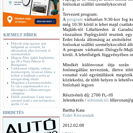
fotósokat szállító személykocsival
l
Tervezett program:
A
program
várhatóan 9:30-kor fog ke
még 10:30 körül is lehet majd csatla
Majláth-tól Lillafüreden át Garad
visszaúton Papírgyártól teszünk egy
KIEMELT HÍREK
Erdei Iskola állomásig az utolsókén
Ekkorát még egyszer sem
fotósokat szállító személykocsiból áll
hallgattak az oroszok, ha
A program várhatóan Diósgyőr-Majlá
tábornokok ellen követtek el
merényleteket
körül. A lehetőségek függvényében ot
Magyar Péter újabb bejelentése:
így áll a Duna Pakson és
Mindkét különvonat útja során 
Budapesten
Csökkentett világítás, otthoni
fotómegállást tervezünk, illetve tö
munkavégzés, lecsavart klíma: a
vonattal való együttállások megörök
boltok is beállnak a sorba az
energiaválság idején
közlekedni, de több helyen is lehetővé
Megjelent a kormányrendelet –
fotózható legyen
Ez vár a napelemesekre és a
lakosságra a villamosenergia-
válságban
Résztvételi díj: 2700 Ft,-/fő
Eldőlt: mindössze 5 párt neve
Jelentkezés /
információ
: lillavonat
szerepel majd a szavazólapokon
április 12-én
Bartha Kata
HIRDETÉS
Erdei Kisvasutak
2012.02.08