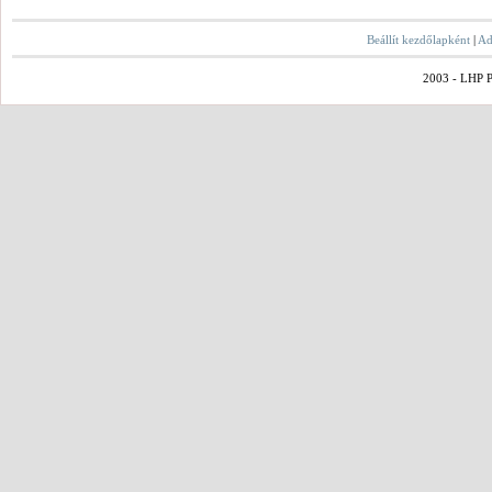
Beállít kezdőlapként
|
Ad
2003 - LHP Po