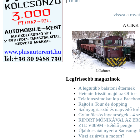
|
Többi
vissza a rova
A CIKK
Lillafüred
Legfrissebb magazinok
A legtutibb balatoni éttermek
Hetente frissül majd az Office
Telefonszámokat lop a Facebo
Rajtol a Tour de dopping
Szúnyogriasztó és napvédő kré
Gyümölcsös ínyencségek - 4 sz
RIPORT MÓNIKÁVAL AZ ER
ZTE V889M - kétélű penge
Újabb csatát nyert a Samsung: 
Viszi az árvíz a motort?