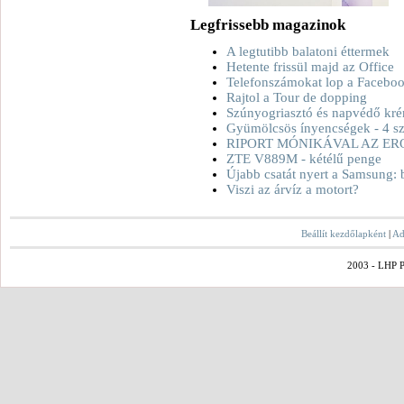
Legfrissebb magazinok
A legtutibb balatoni éttermek
Hetente frissül majd az Office
Telefonszámokat lop a Facebo
Rajtol a Tour de dopping
Szúnyogriasztó és napvédő kré
Gyümölcsös ínyencségek - 4 sz
RIPORT MÓNIKÁVAL AZ ER
ZTE V889M - kétélű penge
Újabb csatát nyert a Samsung: 
Viszi az árvíz a motort?
Beállít kezdőlapként
|
Ad
2003 - LHP Po