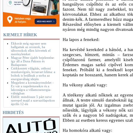
hangsúlyos csípőhöz és az erős c
fazont. Nem túl nagy zsebekkel, tra
körvonalakat. Ehhez az alkathoz tök
denim-kék. A farmeredhez húzz magas
Részesítsd előnyben a kiemelt vállm
nyáron még mindig nagyon divatosak
KIEMELT HÍREK
Ha lapos a feneked:
Ekkorát még egyszer sem
hallgattak az oroszok, ha
Ha kevésbé kerekded a hátsód, a han
tábornokok ellen követtek el
merényleteket
szegecses, hímzett, mintás – farzs
Magyar Péter újabb bejelentése:
csípőfazonú farmer, amelytől kise
így áll a Duna Pakson és
Érdemes magas sarkú cipővel kombi
Budapesten
Csökkentett világítás, otthoni
feneket. Próbáld ki a fenéknél kopt
munkavégzés, lecsavart klíma: a
koptatás ne hosszanti, hanem kerek a
boltok is beállnak a sorba az
energiaválság idején
Megjelent a kormányrendelet –
Ha vékony alkatú vagy:
Ez vár a napelemesekre és a
lakosságra a villamosenergia-
válságban
A törékeny alkatú nőknek az egyene
Eldőlt: mindössze 5 párt neve
állnak. A testre simuló daraboknál üg
szerepel majd a szavazólapokon
április 12-én
mutat igazán jól. Az izgalmas zseb
nőiesítik, lágyítják a vékony nők sz
HIRDETÉS
szűk és a nagyon bő nadrágokat, m
Ebben az esetben keress egyenes szab
Ha homokóra alkatú vagy: