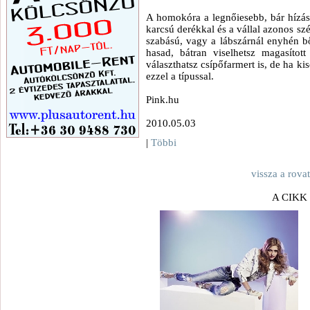
A homokóra a legnőiesebb, bár hízásr
karcsú derékkal és a vállal azonos sz
szabású, vagy a lábszárnál enyhén b
hasad, bátran viselhetsz magasítot
választhatsz csípőfarmert is, de ha ki
ezzel a típussal.
Pink.hu
2010.05.03
|
Többi
vissza a rova
A CIKK