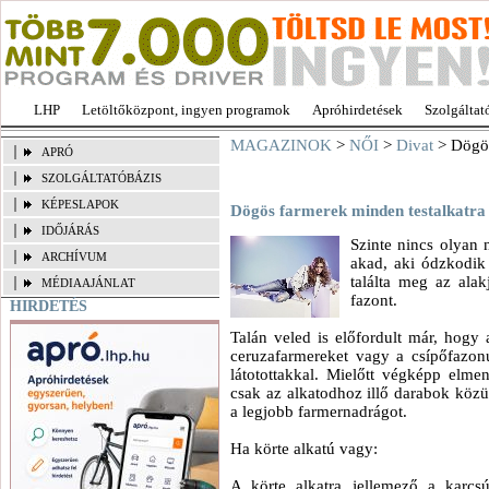
LHP
Letöltőközpont, ingyen programok
Apróhirdetések
Szolgáltat
MAGAZINOK
>
NŐI
>
Divat
> Dögös
APRÓ
SZOLGÁLTATÓBÁZIS
KÉPESLAPOK
Dögös farmerek minden testalkatra
IDŐJÁRÁS
Szinte nincs olyan 
ARCHÍVUM
akad, aki ódzkodik
találta meg az ala
MÉDIAAJÁNLAT
fazont.
HIRDETÉS
Talán veled is előfordult már, hogy 
ceruzafarmereket vagy a csípőfazon
látotottakkal. Mielőtt végképp elme
csak az alkatodhoz illő darabok közü
a legjobb farmernadrágot.
Ha körte alkatú vagy:
A körte alkatra jellemező a karcs