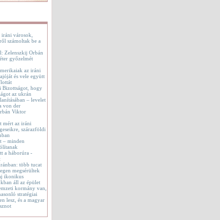
 iráni városok,
ről számoltak be a
l: Zelenszkij Orbán
éter győzelmét
merikaiak az iráni
jóját és vele együtt
lottát
i Bizottságot, hogy
ágot az ukrán
lanításában – levelet
a von der
rbán Viktor
t mért az iráni
geseikre, szárazföldi
onban
tt – minden
ólítanak
t a háborúra -
t
 Iránban: több tucat
tegen megsérültek
aj ikonikus
okban áll az épület
emzeti kormány van,
asonló stratégiai
en lesz, és a magyar
sznot