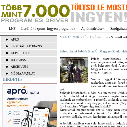
LHP
Letöltőközpont, ingyen programok
Apróhirdetések
Szolgáltat
MAGAZINOK
>
FÉRFI
>
Életforma
> Soltvadkert
APRÓ
SZOLGÁLTATÓBÁZIS
Soltvadkerti Jobbik és az Új Magyar Gárda vid
KÉPESLAPOK
Példás összefogásnak l
IDŐJÁRÁS
eredményeként sok idős, rá
a tél beköszöntével. A sol
ARCHÍVUM
Magyar Gárda kiskunhalasi
meg a program.
MÉDIAAJÁNLAT
HIRDETÉS
Szerdán reggel különleg
szokatlan, a szóban forgó j
csendőr ült, amikor tüzelőt
szét
Suhajda Krisztiántól, a Bács-Kiskun megyei Jobbik
a rászoruló időseket. A gárdistáknak megindító ér
azoknak az embereknek a részéről, akiknek a tüzif
csendőr is érkezik a segítséggel, azt mondta: „Vég
így kiosztásra."Végre vigyáznak ránk!"
Krisztiántól megtudhattuk azt is, hogy nem egy
irodájába az adakozni szándékozók által má
gyermekjátékok, melyek karácsony alkalmából kerül
A Jobbik tisztában van vele, hogy ezek a dolgok 
ha a Jobbik 2010-ben bejut az országgyűlésbe, ak