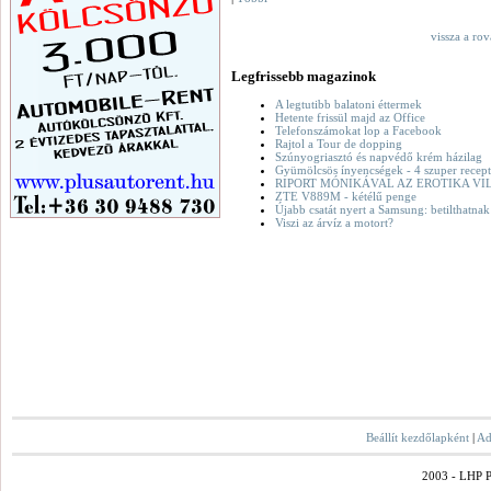
vissza a ro
Legfrissebb magazinok
A legtutibb balatoni éttermek
Hetente frissül majd az Office
Telefonszámokat lop a Facebook
Rajtol a Tour de dopping
Szúnyogriasztó és napvédő krém házilag
Gyümölcsös ínyencségek - 4 szuper recept
RIPORT MÓNIKÁVAL AZ EROTIKA VI
ZTE V889M - kétélű penge
Újabb csatát nyert a Samsung: betilthatna
Viszi az árvíz a motort?
Beállít kezdőlapként
|
Ad
2003 - LHP Po