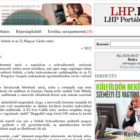
óbázis
Képeslapküldő
Erotika, szexpartnerek
(18)
i Jobbik és az Új Magyar Gárda videó
Keresés:
t: 5822
Ma 2026.08.07
eó
Ibolya
névnapja va
ehetettek tanúi a napokban a soltvadkertiek, melynek
Küldj képesla
szoruló ember jutott tüzifához, ami igen nagy segítséget jelent
tvadkerti Jobbik, a helyi önkormányzat családsegítője és az Új
HIRDETÉS
 Pongrácz Gergely szakaszának együttműködése révén valósult
es látványnak lehettünk tanúi, noha a csettegők zaja nem
ármű fát szállított, és Fazekas Tamás sofőr mellett Tóth Mihály
 szállítottak a rászoruló időseknek.Közel száz mázsát osztottak
 alelnökétől megtudtuk, hogy a szervezők közösen kutatták fel
zés volt szembesülni az általuk kiváltott érzelmi reakciókkal
át szállították. A 83 éves Csillik néni, amikor meglátta, hogy
re vigyáznak ránkl!” Reggeltől estig közel 100 mázsa fa került
edi esetről van szó: a Jobbik Soltvadkerten működő megyei
r gyűlnek a téli gyermekruhák, az ajándékozásra kerülő
nek majd az illetékesek fái alá.
pusztán „csak” átmeneti megoldást jelentenek, ám bíznak abba,
kor folyamatos hatékonysággal, országos szinten fogják tudni