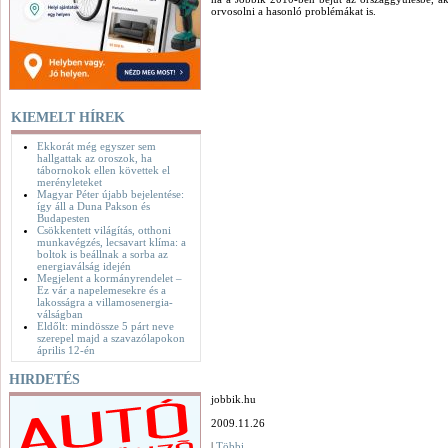
orvosolni a hasonló problémákat is.
KIEMELT HÍREK
Ekkorát még egyszer sem
hallgattak az oroszok, ha
tábornokok ellen követtek el
merényleteket
Magyar Péter újabb bejelentése:
így áll a Duna Pakson és
Budapesten
Csökkentett világítás, otthoni
munkavégzés, lecsavart klíma: a
boltok is beállnak a sorba az
energiaválság idején
Megjelent a kormányrendelet –
Ez vár a napelemesekre és a
lakosságra a villamosenergia-
válságban
Eldőlt: mindössze 5 párt neve
szerepel majd a szavazólapokon
április 12-én
HIRDETÉS
jobbik.hu
2009.11.26
|
Többi