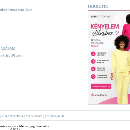
HIRDETÉS
vathoz
|
vissza címoldalra
LÁGÁBÓL!
k néhány iPhone-t
j a kedvencekhez
|
Szerkesztőség
|
Médiaajánlat
rtálcsoport - Minden jog fenntartva
0.003 s