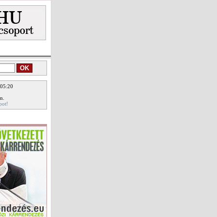
 05:20
n.
pot!