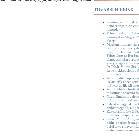
TOVÁBBI HÍREINK
Sötétségbe borultak az
hátborzongató helyzet
lakosok
Kibújt a szög a zsákbó
vereségét és Magyar P
akarja
Megsemmisítették az a
terrorállam drónanyaha
a teljes iszlamista hadif
Felszólítom az Európa
támogassa Magyarorsz
energiafegyver hatásta
írt Orbán Viktor Ursul
LeyennekLevelet írt O
minisztere
Izrael újabb csapásoka
iszlamisták és szövetsé
művelet zajlik Liban
Irán dzsihádot hirdete
muszlimot bosszúra sz
Nagy-Britannia belépet
drámai fordulat történ
Találat ért egy iskolát
ember meghalt, renge
Rakétatalálat érte Dub
luxusszállodáját, láng
Orbán Viktor: Amíg n
addig a reptér és más h
befektetés magyar kéz
embereknek termel ha