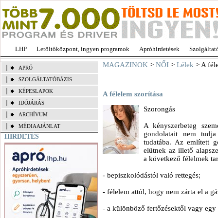
LHP
Letöltőközpont, ingyen programok
Apróhirdetések
Szolgáltat
MAGAZINOK
>
NŐI
>
Lélek
> A fél
APRÓ
SZOLGÁLTATÓBÁZIS
KÉPESLAPOK
A félelem szorítása
IDŐJÁRÁS
Szorongás
ARCHÍVUM
A kényszerbeteg szemé
MÉDIAAJÁNLAT
gondolatait nem tudja
HIRDETÉS
tudatába. Az említett 
elütnek az illető alaps
a következő félelmek ta
- bepiszkolódástól való rettegés;
- félelem attól, hogy nem zárta el a gá
- a különböző fertőzésektől vagy egy a