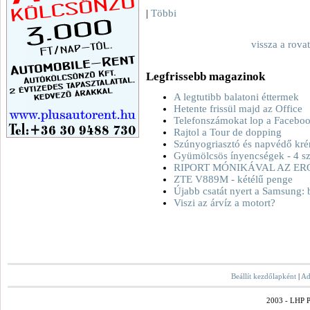
|
Többi
vissza a rova
Legfrissebb magazinok
A legtutibb balatoni éttermek
Hetente frissül majd az Office
Telefonszámokat lop a Facebo
Rajtol a Tour de dopping
Szúnyogriasztó és napvédő kré
Gyümölcsös ínyencségek - 4 sz
RIPORT MÓNIKÁVAL AZ ER
ZTE V889M - kétélű penge
Újabb csatát nyert a Samsung: 
Viszi az árvíz a motort?
Beállít kezdőlapként
|
Ad
2003 - LHP Po