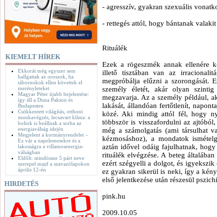
- agresszív, gyakran szexuális vonat
- rettegés attól, hogy bántanak valak
Rituálék
KIEMELT HÍREK
Ezek a rögeszmék annak ellenére ké
Ekkorát még egyszer sem
illető tisztában van az irracionali
hallgattak az oroszok, ha
megpróbálja elűzni a szorongását. Ez
tábornokok ellen követtek el
merényleteket
személy életét, akár olyan szintig
Magyar Péter újabb bejelentése:
megzavarja. Az a személy például, aki
így áll a Duna Pakson és
lakását, állandóan fertőtlenít, napo
Budapesten
Csökkentett világítás, otthoni
közé. Aki mindig attól fél, hogy ny
munkavégzés, lecsavart klíma: a
többször is visszafordulni az ajtóból
boltok is beállnak a sorba az
energiaválság idején
még a számolgatás (ami társulhat va
Megjelent a kormányrendelet –
kézmosáshoz), a mondatok ismételg
Ez vár a napelemesekre és a
aztán idővel odáig fajulhatnak, hogy 
lakosságra a villamosenergia-
válságban
rituálék elvégzése. A beteg általában 
Eldőlt: mindössze 5 párt neve
ezért szégyelli a dolgot, és igyekszik
szerepel majd a szavazólapokon
április 12-én
ez gyakran sikerül is neki, így a kén
első jelentkezése után részesül pszichi
HIRDETÉS
pink.hu
2009.10.05