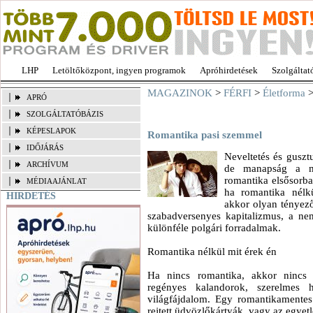
LHP
Letöltőközpont, ingyen programok
Apróhirdetések
Szolgáltat
MAGAZINOK
>
FÉRFI
>
Életforma
>
APRÓ
SZOLGÁLTATÓBÁZIS
KÉPESLAPOK
Romantika pasi szemmel
IDŐJÁRÁS
Neveltetés és guszt
ARCHÍVUM
de manapság a mű
romantika elsősorba
MÉDIAAJÁNLAT
ha romantika nélkü
HIRDETÉS
akkor olyan tényező
szabadversenyes kapitalizmus, a n
különféle polgári forradalmak.
Romantika nélkül mit érek én
Ha nincs romantika, akkor nincs 
regényes kalandorok, szerelmes h
világfájdalom. Egy romantikamentes
rejtett üdvözlőkártyák, vagy az egyetl