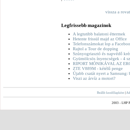
vissza a rova
Legfrissebb magazinok
A legtutibb balatoni éttermek
Hetente frissül majd az Office
Telefonszámokat lop a Facebo
Rajtol a Tour de dopping
Szúnyogriasztó és napvédő kré
Gyümölcsös ínyencségek - 4 sz
RIPORT MÓNIKÁVAL AZ ER
ZTE V889M - kétélű penge
Újabb csatát nyert a Samsung: 
Viszi az árvíz a motort?
Beállít kezdőlapként
|
Ad
2003 - LHP Po