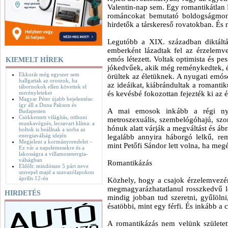
Valentin-nap sem. Egy romantikátlan
románcokat bemutató boldogságmont
hirdetők a társkereső rovatokban. É
Legutóbb a XIX. században diktáltá
emberként lázadtak fel az érzelemvez
emós létezett. Voltak optimista és pe
KIEMELT HÍREK
jókedvűek, akik még reménykedtek, és
Ekkorát még egyszer sem
örültek az életüknek. A nyugati emós
hallgattak az oroszok, ha
az ideáikat, kiábrándultak a romanti
tábornokok ellen követtek el
merényleteket
és kevésbé fokozottan fejezték ki az é
Magyar Péter újabb bejelentése:
így áll a Duna Pakson és
A mai emosok inkább a régi nyu
Budapesten
Csökkentett világítás, otthoni
metroszexuális, szembelógóhajú, szom
munkavégzés, lecsavart klíma: a
hónuk alatt várják a megváltást és áb
boltok is beállnak a sorba az
energiaválság idején
legalább annyira háborgó lelkű, remé
Megjelent a kormányrendelet –
mint Petőfi Sándor lett volna, ha meg
Ez vár a napelemesekre és a
lakosságra a villamosenergia-
válságban
Romantikázás
Eldőlt: mindössze 5 párt neve
szerepel majd a szavazólapokon
április 12-én
Közhely, hogy a csajok érzelemvezér
megmagyarázhatatlanul rosszkedvű l
HIRDETÉS
mindig jobban tud szeretni, gyűlölni,
ésatöbbi, mint egy férfi. És inkább a 
A romantikázás nem velünk születet