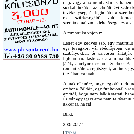
máj, vagy a hormonháztartás, hanem h
sokkal inkább az elmúlt évtizedekbe
tevékenység, és leginkább a szerelm
élet szürkeségéből való kiruc
szentimentalizmus lehetősége, és a v
A romantika vajon mi
Lehet egy kedves szó, egy mauritius
egy lovagkori vár ebédlőjében, de a
szabályokkal, és szívesen álltatj
fajfennmaradáshoz, de a romantikáz
játék, amelynek semmi értelme. A p
romantikához segítségért, aminek gy
tisztában vannak.
Annak ellenére, hogy legjobb tudom
ember a Földön, egy funkcionális ro
emótól, hogy nem lelkiismereti, han
És bár egy igazi emo nem feltétlenül r
akkor is, ha fiú.
Blikk
2008.03.11
|
Többi