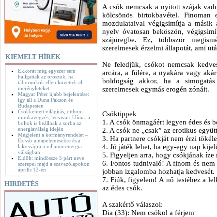
A csók nemcsak a nyitott szájak vadu
kölcsönös birtokbavétel. Finoman 
mozdulataival végigsimítja a másik 
nyelv óvatosan beköszön, végigsimít
szájüregbe. Ez, többször megismét
szerelmesek érzelmi állapotát, ami utá
KIEMELT HÍREK
Ne feledjük, csókot nemcsak kedve
Ekkorát még egyszer sem
arcára, a fülére, a nyakára vagy akár
hallgattak az oroszok, ha
boldogság akkor, ha a simogatás 
tábornokok ellen követtek el
merényleteket
szerelmesek egymás erogén zónáit.
Magyar Péter újabb bejelentése:
így áll a Duna Pakson és
Budapesten
Csökkentett világítás, otthoni
Csóktippek
munkavégzés, lecsavart klíma: a
1. A csók önmagáért legyen édes és b
boltok is beállnak a sorba az
energiaválság idején
2. A csók ne „csak” az erotikus együt
Megjelent a kormányrendelet –
3. Ha partnere csókját nem érzi tökélet
Ez vár a napelemesekre és a
4. Jó játék lehet, ha egy-egy nap kij
lakosságra a villamosenergia-
válságban
5. Figyeljen arra, hogy csókjának íze
Eldőlt: mindössze 5 párt neve
6. Fontos tudnivaló! A finom és nem 
szerepel majd a szavazólapokon
április 12-én
jobban izgalomba hozhatja kedvesét.
7. Fiúk, figyelem! A nő testéhez a l
HIRDETÉS
az édes csók.
A szakértő válaszol:
Dia (33): Nem csókol a férjem