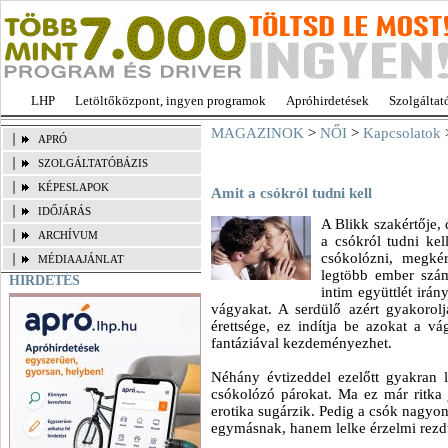
LHP
Letöltőközpont, ingyen programok
Apróhirdetések
Szolgáltat
MAGAZINOK
>
NŐI
>
Kapcsolatok
>
APRÓ
SZOLGÁLTATÓBÁZIS
KÉPESLAPOK
Amit a csókról tudni kell
IDŐJÁRÁS
A Blikk szakértője,
ARCHÍVUM
a csókról tudni kel
csókolózni, megkér
MÉDIAAJÁNLAT
legtöbb ember számá
HIRDETÉS
intim együttlét irán
vágyakat. A serdülő azért gyakorol
érettsége, ez indítja be azokat a v
fantáziával kezdeményezhet.
Néhány évtizeddel ezelőtt gyakran l
csókolózó párokat. Ma ez már ritka 
erotika sugárzik. Pedig a csók nagyon 
egymásnak, hanem lelke érzelmi rezdül