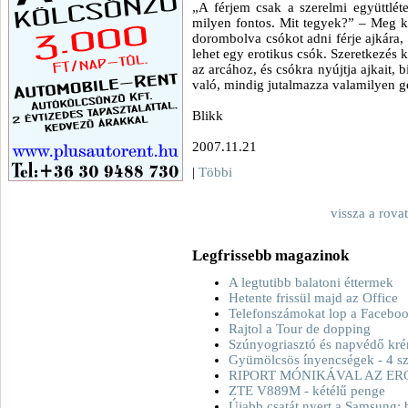
„A férjem csak a szerelmi együttlé
milyen fontos. Mit tegyek?” – Meg ke
dorombolva csókot adni férje ajkára,
lehet egy erotikus csók. Szeretkezés 
az arcához, és csókra nyújtja ajkait, 
való, mindig jutalmazza valamilyen ge
Blikk
2007.11.21
|
Többi
vissza a rova
Legfrissebb magazinok
A legtutibb balatoni éttermek
Hetente frissül majd az Office
Telefonszámokat lop a Facebo
Rajtol a Tour de dopping
Szúnyogriasztó és napvédő kré
Gyümölcsös ínyencségek - 4 sz
RIPORT MÓNIKÁVAL AZ ER
ZTE V889M - kétélű penge
Újabb csatát nyert a Samsung: 