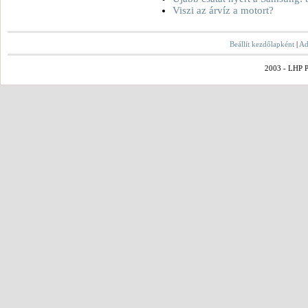
Viszi az árvíz a motort?
Beállít kezdőlapként
|
Ad
2003 - LHP Po