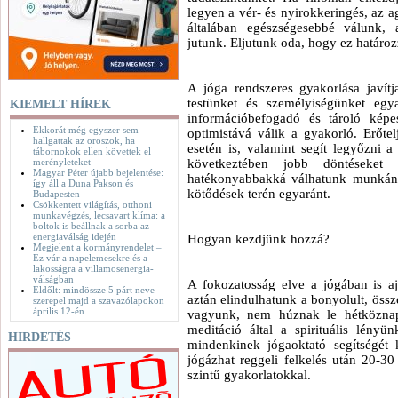
legyen a vér- és nyirokkeringés, az a
általában egészségesebbé válunk, 
jutunk. Eljutunk oda, hogy ez határoz
A jóga rendszeres gyakorlása javítj
testünket és személyiségünket egya
KIEMELT HÍREK
információbefogadó és tároló képes
Ekkorát még egyszer sem
optimistává válik a gyakorló. Erőtel
hallgattak az oroszok, ha
esetén is, valamint segít legyőzni a
tábornokok ellen követtek el
merényleteket
következtében jobb döntéseket
Magyar Péter újabb bejelentése:
hatékonyabbakká válhatunk munkánk
így áll a Duna Pakson és
kötődések terén egyaránt.
Budapesten
Csökkentett világítás, otthoni
munkavégzés, lecsavart klíma: a
boltok is beállnak a sorba az
energiaválság idején
Hogyan kezdjünk hozzá?
Megjelent a kormányrendelet –
Ez vár a napelemesekre és a
lakosságra a villamosenergia-
válságban
A fokozatosság elve a jógában is ajá
Eldőlt: mindössze 5 párt neve
aztán elindulhatunk a bonyolult, öss
szerepel majd a szavazólapokon
április 12-én
vagyunk, nem húznak le hétköznapi
meditáció által a spirituális lényü
HIRDETÉS
mindenkinek jógaoktató segítségét 
jógázhat reggeli felkelés után 20-30
szintű gyakorlatokkal.