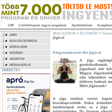
LHP
Letöltőközpont, ingyen programok
Apróhirdetések
Szolgáltat
MAGAZINOK
>
ÉLETMÓD
>
Termé
APRÓ
jógával
SZOLGÁLTATÓBÁZIS
KÉPESLAPOK
Kiegyensúlyozott élet jógával
IDŐJÁRÁS
ARCHÍVUM
A jóga segítségé
gondolkodhatunk,
MÉDIAAJÁNLAT
jógaoktató már kéts
HIRDETÉS
Magyar Jógaoktatók
nála teljesebben n
jótékony hatásait, m
Miért jógázzunk?
A jóga tanításai szerint fogan
hozzákapcsolódik fizikai testünkhö
mindennapok során, ez a jóga. 
tudatszintünket. Ha finoman elkezd