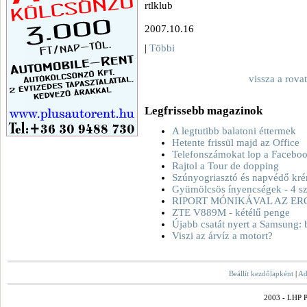
rtlklub
2007.10.16
|
Többi
vissza a rova
Legfrissebb magazinok
A legtutibb balatoni éttermek
Hetente frissül majd az Office
Telefonszámokat lop a Facebo
Rajtol a Tour de dopping
Szúnyogriasztó és napvédő kré
Gyümölcsös ínyencségek - 4 sz
RIPORT MÓNIKÁVAL AZ ER
ZTE V889M - kétélű penge
Újabb csatát nyert a Samsung: 
Viszi az árvíz a motort?
Beállít kezdőlapként
|
Ad
2003 - LHP Po