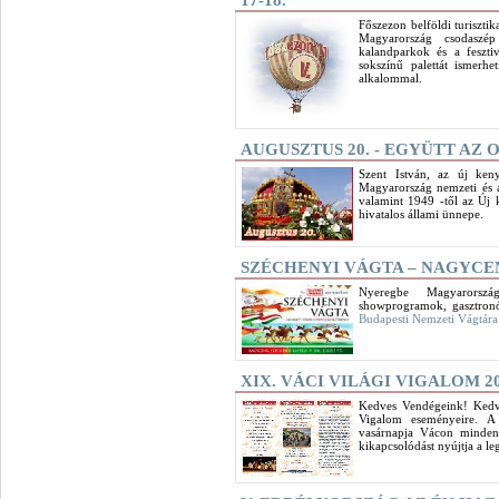
17-18.
Főszezon belföldi turisztik
Magyarország csodaszép 
kalandparkok és a feszti
sokszínű palettát ismer
alkalommal.
AUGUSZTUS 20. - EGYÜTT AZ 
Szent István, az új ken
Magyarország nemzeti és á
valamint 1949 -től az Új
hivatalos állami ünnepe.
SZÉCHENYI VÁGTA – NAGYCENK 
Nyeregbe Magyarorszá
showprogramok, gasztronó
Budapesti Nemzeti Vágtára
XIX. VÁCI VILÁGI VIGALOM 201
Kedves Vendégeink! Kedv
Vigalom eseményeire. A 
vasárnapja Vácon minden
kikapcsolódást nyújtja a l