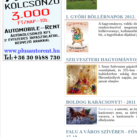
I. GYŐRI BÖLLÉRNAPOK 2012. 
A hagyományos, vidéki dis
rendezvényével megmut
böllérversenyt, kolbásztöl
bír, a legjobbakat díjakkal
SZILVESZTERI HAGYOMÁNYO
I. Szent Szilveszter pápáró
vezetőjének, és 335-ben
kultúrkörben sokáig dec
Háromkirályok napján, jan
január elsejére.
BOLDOG KARÁCSONYT! - 2011
Karácsony
a szeretet, az ö
karácsonyi zene, az üdvö
vacsora, a karácsonyfa ál
elhelyezése.
FALU A VÁROS SZÍVÉBEN - FŐ