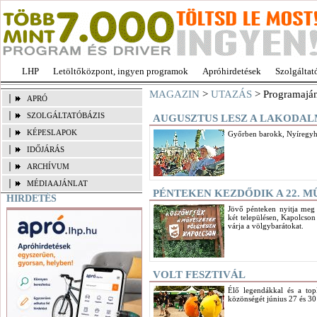
LHP
Letöltőközpont, ingyen programok
Apróhirdetések
Szolgáltat
MAGAZIN
>
UTAZÁS
> Programajá
APRÓ
SZOLGÁLTATÓBÁZIS
AUGUSZTUS LESZ A LAKODA
KÉPESLAPOK
Győrben barokk, Nyíregyhá
IDŐJÁRÁS
ARCHÍVUM
MÉDIAAJÁNLAT
PÉNTEKEN KEZDŐDIK A 22. 
HIRDETÉS
Jövő pénteken nyitja meg
két településen, Kapolcso
várja a völgybarátokat.
VOLT FESZTIVÁL
Élő legendákkal és a top
közönségét június 27 és 30