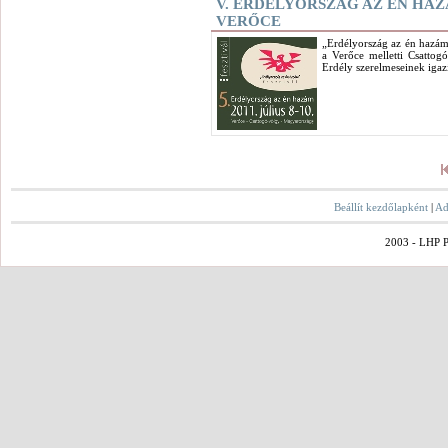
V. ERDÉLYORSZÁG AZ ÉN HAZ
VERŐCE
„Erdélyország az én hazám”
a Verőce melletti Csattogó
Erdély szerelmeseinek igazi
Beállít kezdőlapként
|
Ad
2003 - LHP Po