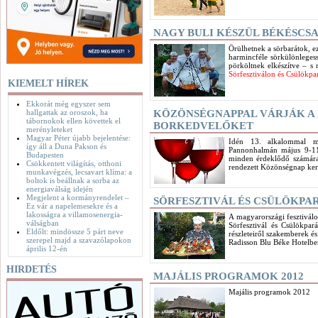
NAGY BULI KÉSZÜL BÉKÉSCS
Örülhetnek a sörbarátok, ez 
harmincféle sörkülönlegess
pörköltnek elkészítve – s
Sörfesztiválon és Csülökpa
KIEMELT HÍREK
Ekkorát még egyszer sem
hallgattak az oroszok, ha
KÖZÖNSÉGNAPPAL VÁRJÁK A
tábornokok ellen követtek el
BORKEDVELŐKET
merényleteket
Magyar Péter újabb bejelentése:
Idén 13. alkalommal m
így áll a Duna Pakson és
Pannonhalmán május 9-11.
Budapesten
minden érdeklődő számára
Csökkentett világítás, otthoni
rendezett Közönségnap ker
munkavégzés, lecsavart klíma: a
boltok is beállnak a sorba az
energiaválság idején
Megjelent a kormányrendelet –
SÖRFESZTIVÁL ÉS CSÜLÖKPA
Ez vár a napelemesekre és a
lakosságra a villamosenergia-
A magyarországi fesztivál
válságban
Sörfesztivál és Csülökpar
Eldőlt: mindössze 5 párt neve
részleteiről szakemberek és
szerepel majd a szavazólapokon
Radisson Blu Béke Hotelbe
április 12-én
HIRDETÉS
MAJÁLIS PROGRAMOK 2012
Majális programok 2012