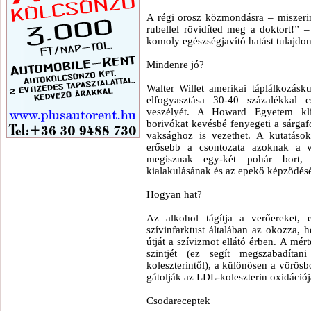
A régi orosz közmondásra – miszerin
rubellel rövidíted meg a doktort!”
komoly egészségjavító hatást tulajdo
Mindenre jó?
Walter Willet amerikai táplálkozásku
elfogyasztása 30-40 százalékkal c
veszélyét. A Howard Egyetem klin
borivókat kevésbé fenyegeti a sárgafol
vaksághoz is vezethet. A kutatások
erősebb a csontozata azoknak a vá
megisznak egy-két pohár bort,
kialakulásának és az epekő képződésé
Hogyan hat?
Az alkohol tágítja a verőereket, 
szívinfarktust általában az okozza, h
útját a szívizmot ellátó érben. A mér
szintjét (ez segít megszabadítan
koleszterintől), a különösen a vörös
gátolják az LDL-koleszterin oxidációjá
Csodareceptek