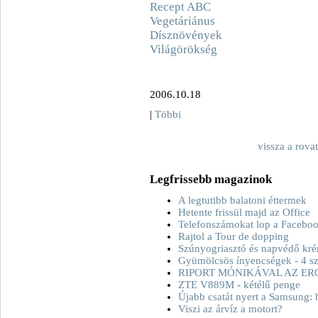
Recept ABC
Vegetáriánus
Dísznövények
Világörökség
2006.10.18
|
Többi
vissza a rova
Legfrissebb magazinok
A legtutibb balatoni éttermek
Hetente frissül majd az Office
Telefonszámokat lop a Facebo
Rajtol a Tour de dopping
Szúnyogriasztó és napvédő kré
Gyümölcsös ínyencségek - 4 sz
RIPORT MÓNIKÁVAL AZ ER
ZTE V889M - kétélű penge
Újabb csatát nyert a Samsung: 
Viszi az árvíz a motort?