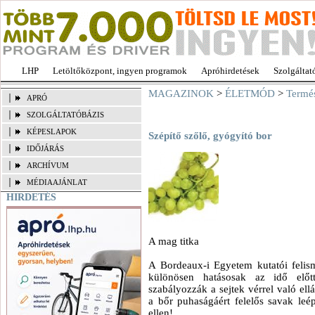
LHP
Letöltőközpont, ingyen programok
Apróhirdetések
Szolgáltat
MAGAZINOK
>
ÉLETMÓD
>
Termé
APRÓ
SZOLGÁLTATÓBÁZIS
KÉPESLAPOK
Szépítő szőlő, gyógyító bor
IDŐJÁRÁS
ARCHÍVUM
MÉDIAAJÁNLAT
HIRDETÉS
A mag titka
A Bordeaux-i Egyetem kutatói felis
különösen hatásosak az idő előt
szabályozzák a sejtek vérrel való ellát
a bőr puhaságáért felelős savak le
ellen!