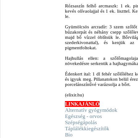
Rózsaszín felhő arcmaszk: 1 ek. pi
kevés olívaolajjal és 1 ek. liszttel. 
le.
Gyümölcsös arcradír: 3 szem szőlőt 
búzakorpát és néhány csepp szőlőleve
majd bő vízzel öblítsük le. Bőrvilág
szederkivonattal), és kenjük az
pigmentfoltokat.
Hajhullás ellen: a szőlőmagolaj
növekedésre serkentik a hajhagymáka
Édenkert ital: 1 dl fehér szőlőléhez k
és igyuk meg. Pillanatokon belül érez
porcelánszínűvé varázsolja a bőrt.
(elixir.hu)
LINKAJÁNLÓ
Alternatív gyógymódok
Egészség - orvos
Szépségápolás
Táplálékkiegészítők
Bio