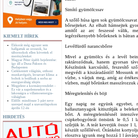
Simító gyümölcssav
A szőlő húsa igen sok gyümölcssavat 
bőrsejteket. Az elhalt hámsejtek gyo
amitől az arc feszessé válik, m
legérzékenyebb bőrűeknek is bátran a
KIEMELT HÍREK
Ekkorát még egyszer sem
Levélfürdő narancsbőrre
hallgattak az oroszok, ha
tábornokok ellen követtek el
merényleteket
Mivel a gyümölcs és a levél bein
Magyar Péter újabb bejelentése:
raktározódnak, hanem gyorsan távo
így áll a Duna Pakson és
Készítsünk karcsúsító, feszesítő sz
Budapesten
Csökkentett világítás, otthoni
megvédi a kiszáradástól! Mossunk m
munkavégzés, lecsavart klíma: a
vízbe, s várjuk meg, amíg az érték
boltok is beállnak a sorba az
energiaválság idején
vízben, majd bőrünket masszírozzuk á
Megjelent a kormányrendelet –
Ez vár a napelemesekre és a
Méregtelenítés és böjt
lakosságra a villamosenergia-
válságban
Eldőlt: mindössze 5 párt neve
Egy napig ne együnk egyebet, 
szerepel majd a szavazólapokon
április 12-én
ballasztanyagok kitisztítják a beleket
bőrt. A méregtelenítésnél intenzív
HIRDETÉS
csipkebogyóteát öntsünk le 0,5 l l
szűrjük le. A teát keverjük össze 1 l,
készült szőlőlével. Óránként kortyolj
elosztva igyunk meg hozzá 1 l ásvány