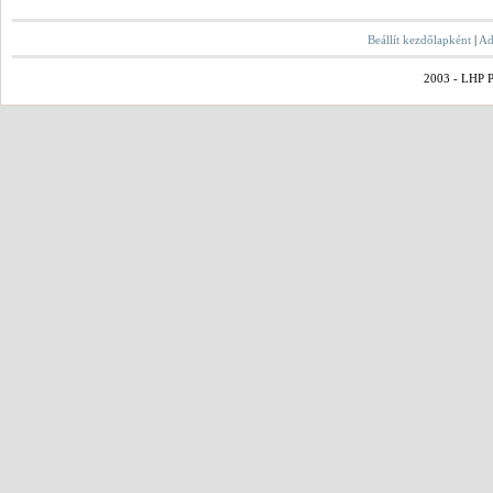
Beállít kezdőlapként
|
Ad
2003 - LHP Po