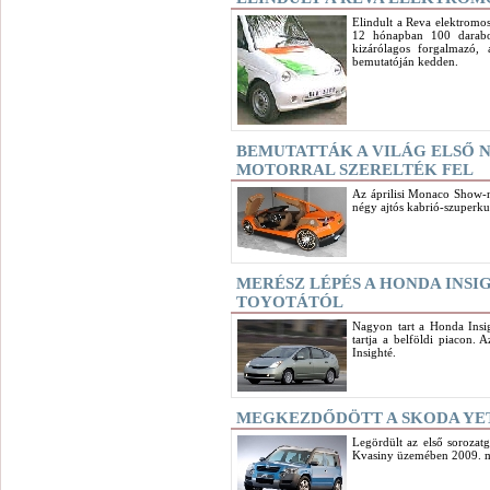
Elindult a Reva elektromos
12 hónapban 100 darabot
kizárólagos forgalmazó,
bemutatóján kedden.
BEMUTATTÁK A VILÁG ELSŐ N
MOTORRAL SZERELTÉK FEL
Az áprilisi Monaco Show-n 
négy ajtós kabrió-szuperku
MERÉSZ LÉPÉS A HONDA INSIG
TOYOTÁTÓL
Nagyon tart a Honda Insigh
tartja a belföldi piacon.
Insighté.
MEGKEZDŐDÖTT A SKODA YE
Legördült az első sorozat
Kvasiny üzemében 2009. m