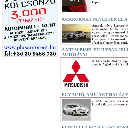
képest.
AMAROKNAK NEVEZTÉK EL A
Amarok névre keresztelt
mutatkozhat be Dél-Ameri
nyáron pedig az Amarok 
egész világ - eddig jobbá
kíván jelenni. Az Amarok 
„Pacheco" üzemében gördül
A MITSUBISHI JÚLIUSBAN JE
AUTÓJÁVAL
A Mitsubishi Motors japá
autóját. A gépkocsi 9,5 mil
EGY AUTÓ, AMELYET HÁLÓZA
2012-től kapható lesz a k
hibrid változatának sorozat
ELINDULT A REVA ELEKTRO