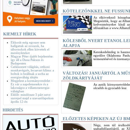
KÖTELEZŐNKKEL NE FUSSUN
Az elkövetkező hónapban 
Megnéztük, hogy az Allianz
kedvezményeket kínál a
időszakban a www.AllianzDi
KIEMELT HÍREK
KÖLESBŐL NYERT ETANOL L
Ekkorát még egyszer sem
ALAPJA
hallgattak az oroszok, ha
tábornokok ellen követtek el
Kereskedelmileg is haszno
merényleteket
egyelőre Oklahoma Panha
Magyar Péter újabb bejelentése:
termesztésével és üzemanya
így áll a Duna Pakson és
Budapesten
Csökkentett világítás, otthoni
munkavégzés, lecsavart klíma: a
VÁLTOZÁS! JANUÁRTÓL A MŰ
boltok is beállnak a sorba az
energiaválság idején
ZÖLDKÁRTYÁJÁT
Megjelent a kormányrendelet –
Ez vár a napelemesekre és a
Az autók környezetvédelmi
lakosságra a villamosenergia-
olcsóbb és gyorsabb lesz
válságban
Eldőlt: mindössze 5 párt neve
szerepel majd a szavazólapokon
április 12-én
HIRDETÉS
ELŐZETES KÉPEKEN AZ ÚJ B
Négy, nem túl árulkodó
szabadidőautójáról, az X