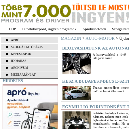
LHP
Letöltőközpont, ingyen programok
Apróhirdetések
Szolgáltat
MAGAZIN
>
AUTÓ-MOTOR
> Újdo
APRÓ
SZOLGÁLTATÓBÁZIS
BEOLVASHATUNK AZ AUTÓNA
KÉPESLAPOK
A hangvezérlésé a jövő –
látogatás során.
IDŐJÁRÁS
ARCHÍVUM
MÉDIAAJÁNLAT
HIRDETÉS
KÉSZ A BUDAPEST-BÉCS E-SZ
Tegnap ünnepélyes kerete
hálózat hazai állomásait.
EGYMILLIÓ FORINTONKÉNT 
Sofőröm bedobja kettesbe, h
hármast, nekem meg csak az
fejleszteni ebbe az autóba
mondhatnék, mukk. Ha eg
ütemben a fokozatok, hat m