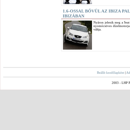
1.6-OSSAL BŐVÜL AZ IBIZA PA
IBIZÁBAN
Nyáron jelenik meg a Seat 
nyomócsöves dízelmotorja.
váltja.
Beállít kezdőlapként
|
Ad
2003 - LHP Po