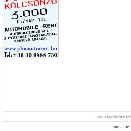
Beállít kezdőlapként
|
Ad
2003 - LHP Po