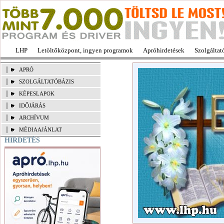
LHP
Letöltőközpont, ingyen programok
Apróhirdetések
Szolgáltat
APRÓ
SZOLGÁLTATÓBÁZIS
KÉPESLAPOK
IDŐJÁRÁS
ARCHÍVUM
MÉDIAAJÁNLAT
HIRDETÉS