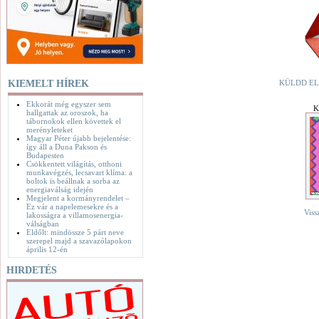
KIEMELT HÍREK
KÜLDD EL
Ekkorát még egyszer sem
K
hallgattak az oroszok, ha
tábornokok ellen követtek el
merényleteket
Magyar Péter újabb bejelentése:
így áll a Duna Pakson és
Budapesten
Csökkentett világítás, otthoni
munkavégzés, lecsavart klíma: a
boltok is beállnak a sorba az
energiaválság idején
Megjelent a kormányrendelet –
Ez vár a napelemesekre és a
Viss
lakosságra a villamosenergia-
válságban
Eldőlt: mindössze 5 párt neve
szerepel majd a szavazólapokon
április 12-én
HIRDETÉS