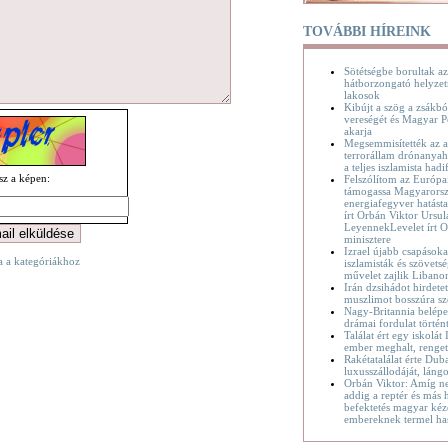
TOVÁBBI HÍREINK
Sötétségbe borultak az
hátborzongató helyzet
lakosok
Kibújt a szög a zsákbó
vereségét és Magyar P
akarja
Megsemmisítették az a
terrorállam drónanyaha
a teljes iszlamista hadif
tsz a képen:
Felszólítom az Európa
támogassa Magyarorsz
energiafegyver hatásta
írt Orbán Viktor Ursul
LeyennekLevelet írt O
minisztere
Izrael újabb csapásoka
a a kategóriákhoz
iszlamisták és szövetsé
művelet zajlik Liban
Irán dzsihádot hirdete
muszlimot bosszúra sz
Nagy-Britannia belépet
drámai fordulat történ
Találat ért egy iskolát
ember meghalt, renge
Rakétatalálat érte Dub
luxusszállodáját, láng
Orbán Viktor: Amíg n
addig a reptér és más h
befektetés magyar kéz
embereknek termel ha