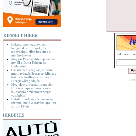
KIEMELT HÍREK
Ekkorát még egyszer sem
hallgattak az oroszok, ha
tábornokok ellen követtek el
Írd ide mit lá
merényleteket
Magyar Péter újabb bejelentése:
így áll a Duna Pakson és
Budapesten
Csökkentett világítás, otthoni
munkavégzés, lecsavart klíma: a
boltok is beállnak a sorba az
vissz
energiaválság idején
Megjelent a kormányrendelet –
Ez vár a napelemesekre és a
lakosságra a villamosenergia-
válságban
Eldőlt: mindössze 5 párt neve
szerepel majd a szavazólapokon
április 12-én
HIRDETÉS