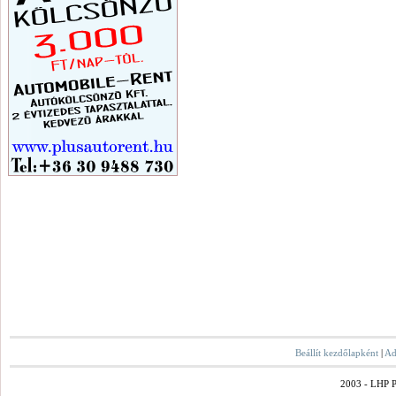
Beállít kezdőlapként
|
Ad
2003 - LHP Po