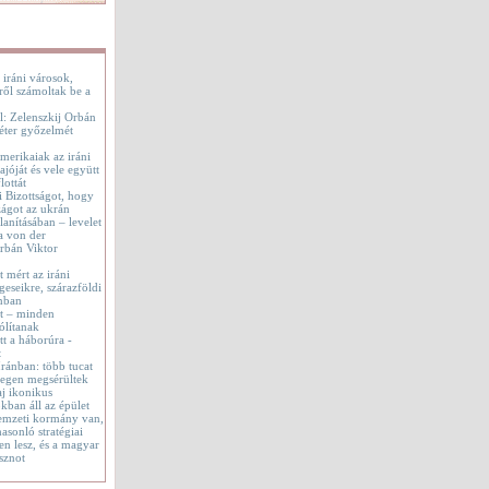
 iráni városok,
ről számoltak be a
l: Zelenszkij Orbán
éter győzelmét
merikaiak az iráni
jóját és vele együtt
lottát
i Bizottságot, hogy
ágot az ukrán
lanításában – levelet
a von der
rbán Viktor
t mért az iráni
geseikre, szárazföldi
onban
tt – minden
ólítanak
t a háborúra -
t
 Iránban: több tucat
tegen megsérültek
aj ikonikus
okban áll az épület
emzeti kormány van,
asonló stratégiai
en lesz, és a magyar
sznot