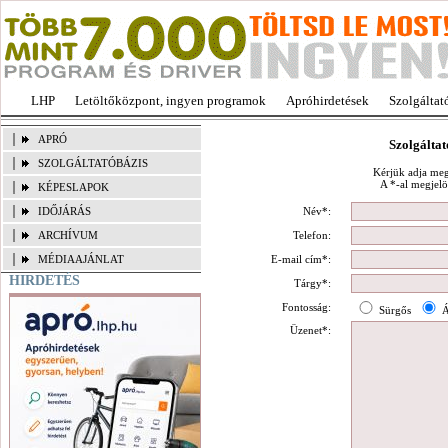
LHP
Letöltőközpont, ingyen programok
Apróhirdetések
Szolgáltat
APRÓ
Szolgáltat
SZOLGÁLTATÓBÁZIS
Kérjük adja meg 
A *-al megjelöl
KÉPESLAPOK
Név*:
IDŐJÁRÁS
Telefon:
ARCHÍVUM
E-mail cím*:
MÉDIAAJÁNLAT
HIRDETÉS
Tárgy*:
Fontosság:
Sürgős
Á
Üzenet*: