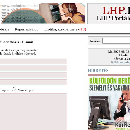
óbázis
Képeslapküldő
Erotika, szexpartnerek
(18)
Keresés:
ói adatbázis - E-mail
adatait és írja meg üzenetét.
Ma 2026.08.08
t részek kitöltése kötelező.
László
névnapja va
Küldj képesla
HIRDETÉS
tlagos
Nem sürgős