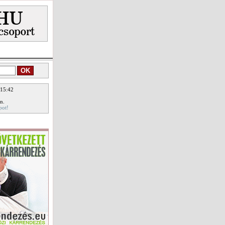
 15:42
n.
pot!