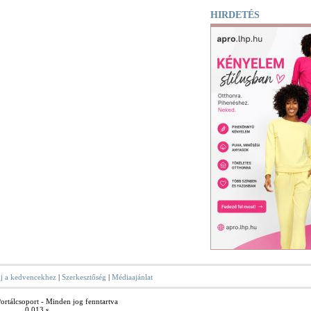
HIRDETÉS
j a kedvencekhez
|
Szerkesztőség
|
Médiaajánlat
rtálcsoport - Minden jog fenntartva
0.013 s