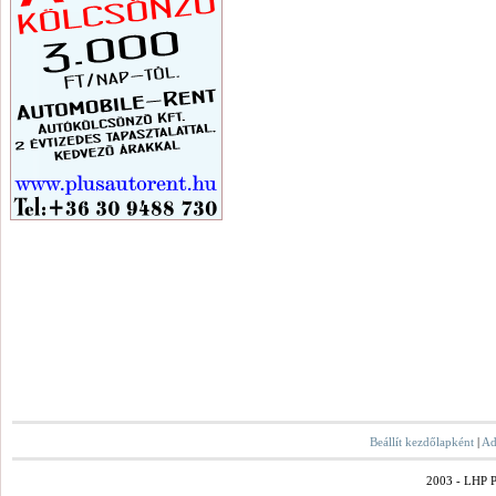
Beállít kezdőlapként
|
Ad
2003 - LHP Po