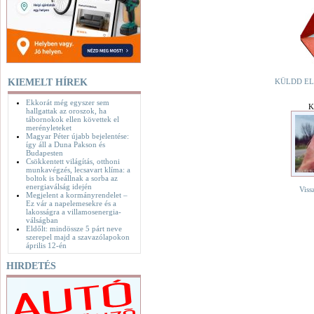
KIEMELT HÍREK
KÜLDD EL
Ekkorát még egyszer sem
K
hallgattak az oroszok, ha
tábornokok ellen követtek el
merényleteket
Magyar Péter újabb bejelentése:
így áll a Duna Pakson és
Budapesten
Csökkentett világítás, otthoni
munkavégzés, lecsavart klíma: a
boltok is beállnak a sorba az
energiaválság idején
Viss
Megjelent a kormányrendelet –
Ez vár a napelemesekre és a
lakosságra a villamosenergia-
válságban
Eldőlt: mindössze 5 párt neve
szerepel majd a szavazólapokon
április 12-én
HIRDETÉS