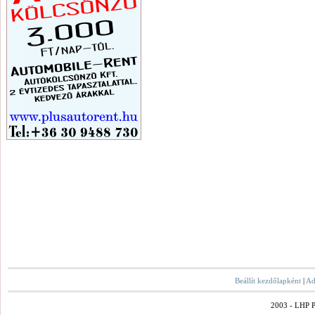
Beállít kezdőlapként
|
Ad
2003 - LHP Po