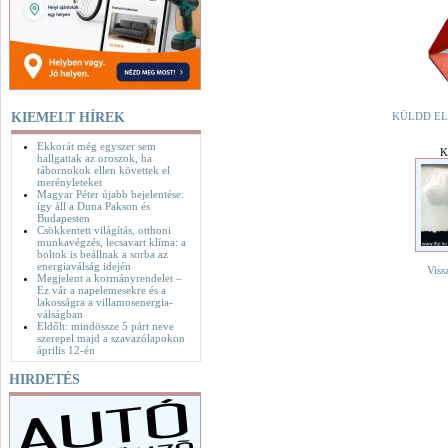
KIEMELT HÍREK
KÜLDD EL
Ekkorát még egyszer sem
K
hallgattak az oroszok, ha
tábornokok ellen követtek el
merényleteket
Magyar Péter újabb bejelentése:
így áll a Duna Pakson és
Budapesten
Csökkentett világítás, otthoni
munkavégzés, lecsavart klíma: a
boltok is beállnak a sorba az
energiaválság idején
Viss
Megjelent a kormányrendelet –
Ez vár a napelemesekre és a
lakosságra a villamosenergia-
válságban
Eldőlt: mindössze 5 párt neve
szerepel majd a szavazólapokon
április 12-én
HIRDETÉS