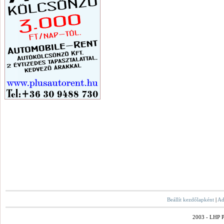
Beállít kezdőlapként
|
Ad
2003 - LHP Po