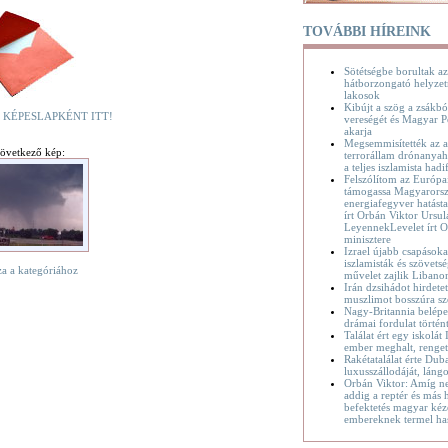
TOVÁBBI HÍREINK
Sötétségbe borultak az
hátborzongató helyzet
lakosok
Kibújt a szög a zsákbó
 KÉPESLAPKÉNT ITT!
vereségét és Magyar P
akarja
Megsemmisítették az a
övetkező kép:
terrorállam drónanyaha
a teljes iszlamista hadif
Felszólítom az Európa
támogassa Magyarorsz
energiafegyver hatásta
írt Orbán Viktor Ursul
LeyennekLevelet írt O
minisztere
Izrael újabb csapásoka
iszlamisták és szövetsé
za a kategóriához
művelet zajlik Liban
Irán dzsihádot hirdete
muszlimot bosszúra sz
Nagy-Britannia belépet
drámai fordulat történ
Találat ért egy iskolát
ember meghalt, renge
Rakétatalálat érte Dub
luxusszállodáját, láng
Orbán Viktor: Amíg n
addig a reptér és más h
befektetés magyar kéz
embereknek termel ha