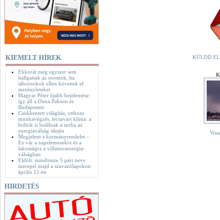
KIEMELT HÍREK
KÜLDD EL
Ekkorát még egyszer sem
K
hallgattak az oroszok, ha
tábornokok ellen követtek el
merényleteket
Magyar Péter újabb bejelentése:
így áll a Duna Pakson és
Budapesten
Csökkentett világítás, otthoni
munkavégzés, lecsavart klíma: a
boltok is beállnak a sorba az
energiaválság idején
Viss
Megjelent a kormányrendelet –
Ez vár a napelemesekre és a
lakosságra a villamosenergia-
válságban
Eldőlt: mindössze 5 párt neve
szerepel majd a szavazólapokon
április 12-én
HIRDETÉS