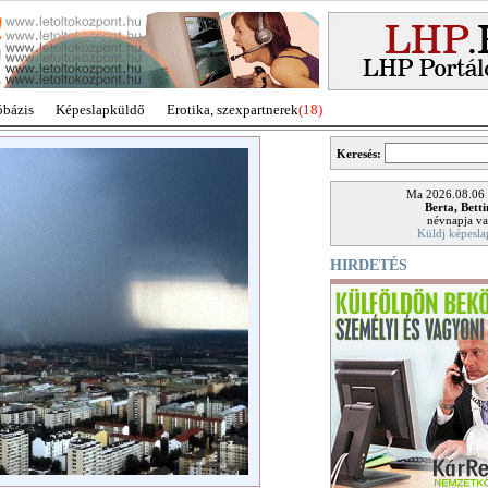
óbázis
Képeslapküldő
Erotika, szexpartnerek
(18)
Keresés:
Ma 2026.08.06
Berta, Bett
névnapja va
Küldj képesla
HIRDETÉS