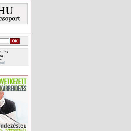
 10:23
ina
n.
pot!