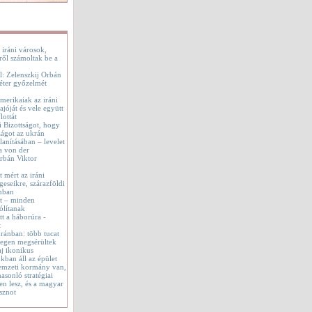
 iráni városok,
ről számoltak be a
l: Zelenszkij Orbán
éter győzelmét
merikaiak az iráni
jóját és vele együtt
lottát
i Bizottságot, hogy
ágot az ukrán
lanításában – levelet
a von der
rbán Viktor
t mért az iráni
geseikre, szárazföldi
onban
tt – minden
ólítanak
t a háborúra -
t
 Iránban: több tucat
tegen megsérültek
aj ikonikus
okban áll az épület
emzeti kormány van,
asonló stratégiai
en lesz, és a magyar
sznot