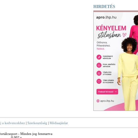
HIRDETÉS
j a kedvencekhez
|
Szerkesztőség
|
Médiaajánlat
rtálcsoport - Minden jog fenntartva
0.002 s