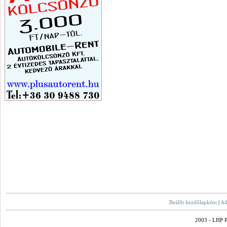
Beállít kezdőlapként
|
Ad
2003 - LHP Po