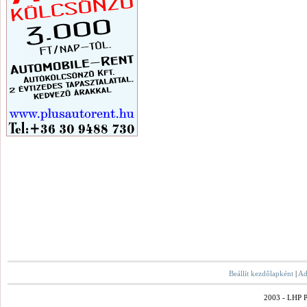
Beállít kezdőlapként
|
Ad
2003 - LHP Po