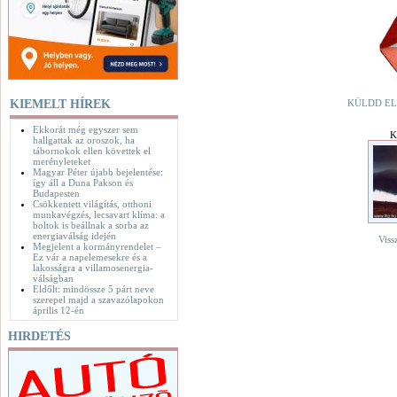
KIEMELT HÍREK
KÜLDD EL
Ekkorát még egyszer sem
K
hallgattak az oroszok, ha
tábornokok ellen követtek el
merényleteket
Magyar Péter újabb bejelentése:
így áll a Duna Pakson és
Budapesten
Csökkentett világítás, otthoni
munkavégzés, lecsavart klíma: a
boltok is beállnak a sorba az
energiaválság idején
Viss
Megjelent a kormányrendelet –
Ez vár a napelemesekre és a
lakosságra a villamosenergia-
válságban
Eldőlt: mindössze 5 párt neve
szerepel majd a szavazólapokon
április 12-én
HIRDETÉS