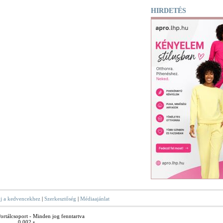
HIRDETÉS
j a kedvencekhez
|
Szerkesztőség
|
Médiaajánlat
rtálcsoport - Minden jog fenntartva
0.002 s