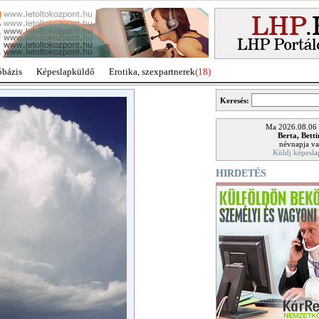
óbázis
Képeslapküldő
Erotika, szexpartnerek
(18)
Keresés:
Ma 2026.08.06
Berta, Bett
névnapja va
Küldj képesla
HIRDETÉS