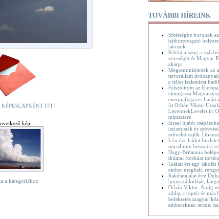
TOVÁBBI HÍREINK
Sötétségbe borultak az
hátborzongató helyzet
lakosok
Kibújt a szög a zsákbó
vereségét és Magyar P
akarja
Megsemmisítették az a
terrorállam drónanyaha
a teljes iszlamista hadif
Felszólítom az Európa
támogassa Magyarorsz
energiafegyver hatásta
írt Orbán Viktor Ursul
 KÉPESLAPKÉNT ITT!
LeyennekLevelet írt O
minisztere
Izrael újabb csapásoka
övetkező kép:
iszlamisták és szövetsé
művelet zajlik Liban
Irán dzsihádot hirdete
muszlimot bosszúra sz
Nagy-Britannia belépet
drámai fordulat történ
Találat ért egy iskolát
ember meghalt, renge
Rakétatalálat érte Dub
za a kategóriához
luxusszállodáját, láng
Orbán Viktor: Amíg n
addig a reptér és más h
befektetés magyar kéz
embereknek termel ha