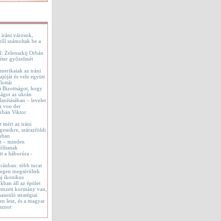
 iráni városok,
ről számoltak be a
l: Zelenszkij Orbán
éter győzelmét
merikaiak az iráni
jóját és vele együtt
lottát
i Bizottságot, hogy
ágot az ukrán
lanításában – levelet
a von der
rbán Viktor
t mért az iráni
geseikre, szárazföldi
onban
tt – minden
ólítanak
t a háborúra -
t
 Iránban: több tucat
tegen megsérültek
aj ikonikus
okban áll az épület
emzeti kormány van,
asonló stratégiai
en lesz, és a magyar
sznot