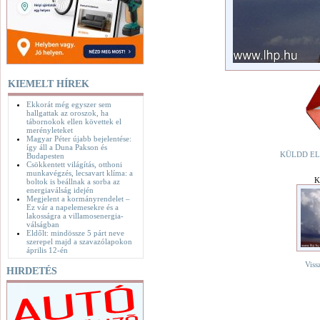
KIEMELT HÍREK
Ekkorát még egyszer sem
hallgattak az oroszok, ha
tábornokok ellen követtek el
merényleteket
Magyar Péter újabb bejelentése:
így áll a Duna Pakson és
KÜLDD EL
Budapesten
Csökkentett világítás, otthoni
munkavégzés, lecsavart klíma: a
K
boltok is beállnak a sorba az
energiaválság idején
Megjelent a kormányrendelet –
Ez vár a napelemesekre és a
lakosságra a villamosenergia-
válságban
Eldőlt: mindössze 5 párt neve
szerepel majd a szavazólapokon
április 12-én
Viss
HIRDETÉS