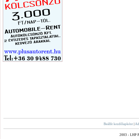
Beállít kezdőlapként
|
Ad
2003 - LHP Po