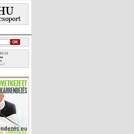
 05:53
ina
n.
pot!