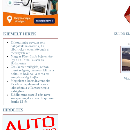
KIEMELT HÍREK
KÜLDD EL
Ekkorát még egyszer sem
K
hallgattak az oroszok, ha
tábornokok ellen követtek el
merényleteket
Magyar Péter újabb bejelentése:
így áll a Duna Pakson és
Budapesten
Csökkentett világítás, otthoni
munkavégzés, lecsavart klíma: a
boltok is beállnak a sorba az
energiaválság idején
Viss
Megjelent a kormányrendelet –
Ez vár a napelemesekre és a
lakosságra a villamosenergia-
válságban
Eldőlt: mindössze 5 párt neve
szerepel majd a szavazólapokon
április 12-én
HIRDETÉS