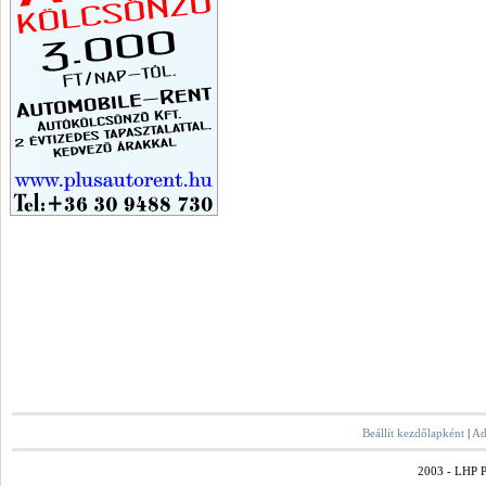
Beállít kezdőlapként
|
Ad
2003 - LHP Po