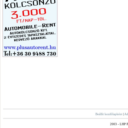
Beállít kezdőlapként
|
Ad
2003 - LHP Po