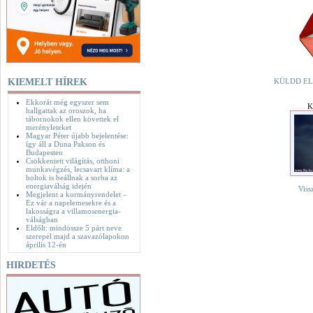
KIEMELT HÍREK
KÜLDD EL
Ekkorát még egyszer sem
K
hallgattak az oroszok, ha
tábornokok ellen követtek el
merényleteket
Magyar Péter újabb bejelentése:
így áll a Duna Pakson és
Budapesten
Csökkentett világítás, otthoni
munkavégzés, lecsavart klíma: a
boltok is beállnak a sorba az
energiaválság idején
Viss
Megjelent a kormányrendelet –
Ez vár a napelemesekre és a
lakosságra a villamosenergia-
válságban
Eldőlt: mindössze 5 párt neve
szerepel majd a szavazólapokon
április 12-én
HIRDETÉS