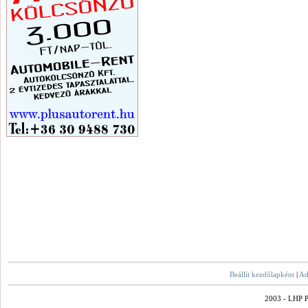
Beállít kezdőlapként
|
Ad
2003 - LHP Po