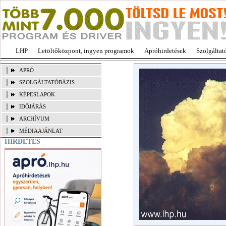
LHP
Letöltőközpont, ingyen programok
Apróhirdetések
Szolgáltat
APRÓ
SZOLGÁLTATÓBÁZIS
KÉPESLAPOK
IDŐJÁRÁS
ARCHÍVUM
MÉDIAAJÁNLAT
HIRDETÉS