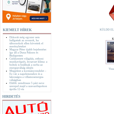
KIEMELT HÍREK
KÜLDD EL
Ekkorát még egyszer sem
K
hallgattak az oroszok, ha
tábornokok ellen követtek el
merényleteket
Magyar Péter újabb bejelentése:
így áll a Duna Pakson és
Budapesten
Csökkentett világítás, otthoni
munkavégzés, lecsavart klíma: a
boltok is beállnak a sorba az
energiaválság idején
Viss
Megjelent a kormányrendelet –
Ez vár a napelemesekre és a
lakosságra a villamosenergia-
válságban
Eldőlt: mindössze 5 párt neve
szerepel majd a szavazólapokon
április 12-én
HIRDETÉS