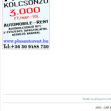
Beállít kezdőlapként
|
Ad
2003 - LHP Po