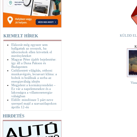
KIEMELT HÍREK
KÜLDD EL
Ekkorát még egyszer sem
K
hallgattak az oroszok, ha
tábornokok ellen követtek el
merényleteket
Magyar Péter újabb bejelentése:
így áll a Duna Pakson és
Budapesten
Csökkentett világítás, otthoni
munkavégzés, lecsavart klíma: a
boltok is beállnak a sorba az
energiaválság idején
Viss
Megjelent a kormányrendelet –
Ez vár a napelemesekre és a
lakosságra a villamosenergia-
válságban
Eldőlt: mindössze 5 párt neve
szerepel majd a szavazólapokon
április 12-én
HIRDETÉS