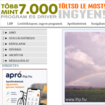
LHP
Letöltőközpont, ingyen programok
Apróhirdetések
Szolgáltat
APRÓ
SZOLGÁLTATÓBÁZIS
KÉPESLAPOK
IDŐJÁRÁS
ARCHÍVUM
MÉDIAAJÁNLAT
HIRDETÉS