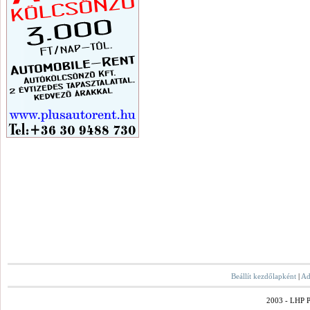
Beállít kezdőlapként
|
Ad
2003 - LHP Po