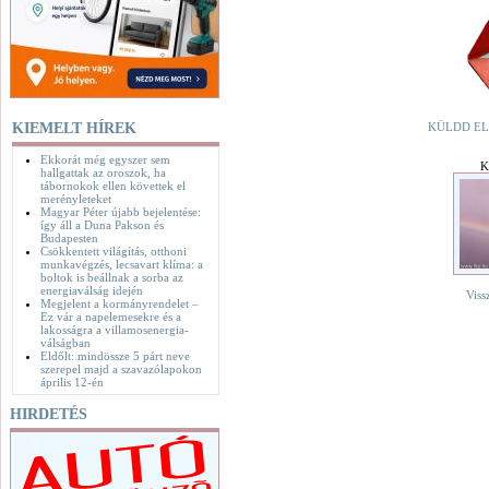
KIEMELT HÍREK
KÜLDD EL
Ekkorát még egyszer sem
K
hallgattak az oroszok, ha
tábornokok ellen követtek el
merényleteket
Magyar Péter újabb bejelentése:
így áll a Duna Pakson és
Budapesten
Csökkentett világítás, otthoni
munkavégzés, lecsavart klíma: a
boltok is beállnak a sorba az
energiaválság idején
Viss
Megjelent a kormányrendelet –
Ez vár a napelemesekre és a
lakosságra a villamosenergia-
válságban
Eldőlt: mindössze 5 párt neve
szerepel majd a szavazólapokon
április 12-én
HIRDETÉS