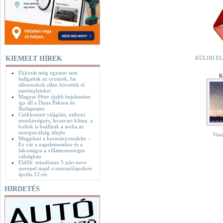
KIEMELT HÍREK
KÜLDD EL
Ekkorát még egyszer sem
K
hallgattak az oroszok, ha
tábornokok ellen követtek el
merényleteket
Magyar Péter újabb bejelentése:
így áll a Duna Pakson és
Budapesten
Csökkentett világítás, otthoni
munkavégzés, lecsavart klíma: a
boltok is beállnak a sorba az
energiaválság idején
Viss
Megjelent a kormányrendelet –
Ez vár a napelemesekre és a
lakosságra a villamosenergia-
válságban
Eldőlt: mindössze 5 párt neve
szerepel majd a szavazólapokon
április 12-én
HIRDETÉS