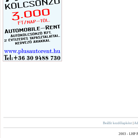
Beállít kezdőlapként
|
Ad
2003 - LHP Po