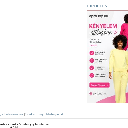
HIRDETÉS
j a kedvencekhez
|
Szerkesztőség
|
Médiaajánlat
rtálcsoport - Minden jog fenntartva
0.014 s