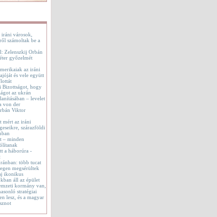
 iráni városok,
ről számoltak be a
l: Zelenszkij Orbán
éter győzelmét
merikaiak az iráni
jóját és vele együtt
lottát
i Bizottságot, hogy
ágot az ukrán
lanításában – levelet
a von der
rbán Viktor
t mért az iráni
geseikre, szárazföldi
onban
tt – minden
ólítanak
t a háborúra -
t
 Iránban: több tucat
tegen megsérültek
aj ikonikus
okban áll az épület
emzeti kormány van,
asonló stratégiai
en lesz, és a magyar
sznot