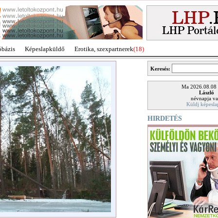
óbázis
Képeslapküldő
Erotika, szexpartnerek
(18)
Keresés:
Ma 2026.08.08
László
névnapja va
Küldj képesla
HIRDETÉS