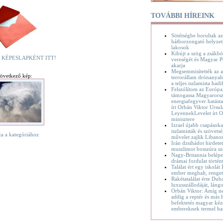
TOVÁBBI HÍREINK
Sötétségbe borultak az
hátborzongató helyzet
lakosok
Kibújt a szög a zsákbó
 KÉPESLAPKÉNT ITT!
vereségét és Magyar P
akarja
Megsemmisítették az a
övetkező kép:
terrorállam drónanyaha
a teljes iszlamista hadif
Felszólítom az Európa
támogassa Magyarorsz
energiafegyver hatásta
írt Orbán Viktor Ursul
LeyennekLevelet írt O
minisztere
Izrael újabb csapásoka
iszlamisták és szövetsé
za a kategóriához
művelet zajlik Liban
Irán dzsihádot hirdete
muszlimot bosszúra sz
Nagy-Britannia belépet
drámai fordulat történ
Találat ért egy iskolát
ember meghalt, renge
Rakétatalálat érte Dub
luxusszállodáját, láng
Orbán Viktor: Amíg n
addig a reptér és más h
befektetés magyar kéz
embereknek termel ha