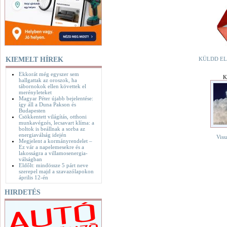
KIEMELT HÍREK
KÜLDD EL
Ekkorát még egyszer sem
K
hallgattak az oroszok, ha
tábornokok ellen követtek el
merényleteket
Magyar Péter újabb bejelentése:
így áll a Duna Pakson és
Budapesten
Csökkentett világítás, otthoni
munkavégzés, lecsavart klíma: a
boltok is beállnak a sorba az
energiaválság idején
Viss
Megjelent a kormányrendelet –
Ez vár a napelemesekre és a
lakosságra a villamosenergia-
válságban
Eldőlt: mindössze 5 párt neve
szerepel majd a szavazólapokon
április 12-én
HIRDETÉS