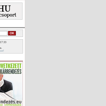
 17:33
n.
pot!