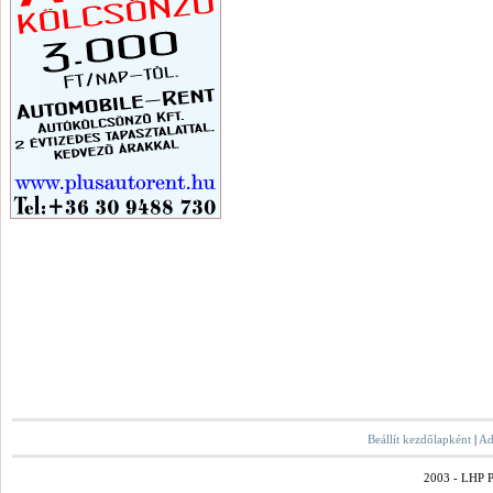
Beállít kezdőlapként
|
Ad
2003 - LHP Po