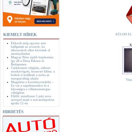
KIEMELT HÍREK
KÜLDD EL
Ekkorát még egyszer sem
K
hallgattak az oroszok, ha
tábornokok ellen követtek el
merényleteket
Magyar Péter újabb bejelentése:
így áll a Duna Pakson és
Budapesten
Csökkentett világítás, otthoni
munkavégzés, lecsavart klíma: a
boltok is beállnak a sorba az
energiaválság idején
Viss
Megjelent a kormányrendelet –
Ez vár a napelemesekre és a
lakosságra a villamosenergia-
válságban
Eldőlt: mindössze 5 párt neve
szerepel majd a szavazólapokon
április 12-én
HIRDETÉS