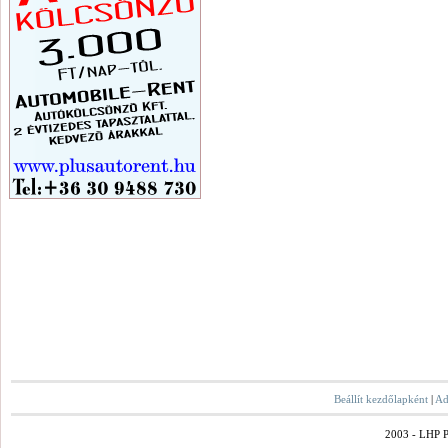
Beállít kezdőlapként
|
Ad
2003 - LHP Po