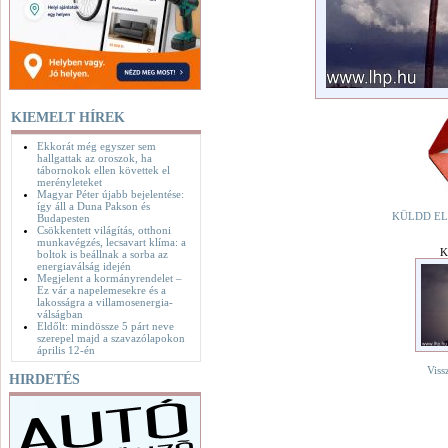
KIEMELT HÍREK
Ekkorát még egyszer sem
hallgattak az oroszok, ha
tábornokok ellen követtek el
merényleteket
Magyar Péter újabb bejelentése:
így áll a Duna Pakson és
KÜLDD EL
Budapesten
Csökkentett világítás, otthoni
munkavégzés, lecsavart klíma: a
K
boltok is beállnak a sorba az
energiaválság idején
Megjelent a kormányrendelet –
Ez vár a napelemesekre és a
lakosságra a villamosenergia-
válságban
Eldőlt: mindössze 5 párt neve
szerepel majd a szavazólapokon
április 12-én
Viss
HIRDETÉS