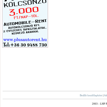
Beállít kezdőlapként
|
Ad
2003 - LHP Po