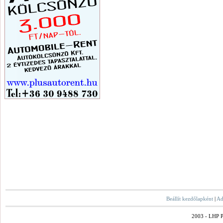
Beállít kezdőlapként
|
Ad
2003 - LHP Po