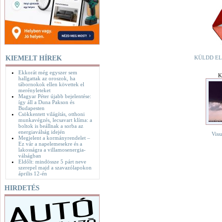
KIEMELT HÍREK
KÜLDD EL
Ekkorát még egyszer sem
K
hallgattak az oroszok, ha
tábornokok ellen követtek el
merényleteket
Magyar Péter újabb bejelentése:
így áll a Duna Pakson és
Budapesten
Csökkentett világítás, otthoni
munkavégzés, lecsavart klíma: a
boltok is beállnak a sorba az
energiaválság idején
Viss
Megjelent a kormányrendelet –
Ez vár a napelemesekre és a
lakosságra a villamosenergia-
válságban
Eldőlt: mindössze 5 párt neve
szerepel majd a szavazólapokon
április 12-én
HIRDETÉS