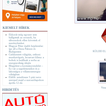
KIEMELT HÍREK
Ekkorát még egyszer sem
hallgattak az oroszok, ha
tábornokok ellen követtek el
merényleteket
Magyar Péter újabb bejelentése:
így áll a Duna Pakson és
KÜLDD EL
Budapesten
Csökkentett világítás, otthoni
munkavégzés, lecsavart klíma: a
K
boltok is beállnak a sorba az
energiaválság idején
Megjelent a kormányrendelet –
Ez vár a napelemesekre és a
lakosságra a villamosenergia-
válságban
Eldőlt: mindössze 5 párt neve
szerepel majd a szavazólapokon
április 12-én
Viss
HIRDETÉS