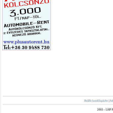
Beállít kezdőlapként
|
Ad
2003 - LHP Po