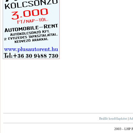
Beállít kezdőlapként
|
Ad
2003 - LHP Po