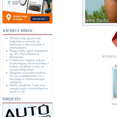
KIEMELT HÍREK
Ekkorát még egyszer sem
hallgattak az oroszok, ha
tábornokok ellen követtek el
merényleteket
Magyar Péter újabb bejelentése:
így áll a Duna Pakson és
KÜLDD EL
Budapesten
Csökkentett világítás, otthoni
munkavégzés, lecsavart klíma: a
K
boltok is beállnak a sorba az
energiaválság idején
Megjelent a kormányrendelet –
Ez vár a napelemesekre és a
lakosságra a villamosenergia-
válságban
Eldőlt: mindössze 5 párt neve
szerepel majd a szavazólapokon
április 12-én
HIRDETÉS
Viss